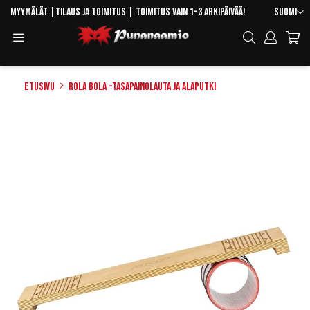
Skip
Kieli
Myymälät
|
Tilaus ja toimitus
| Toimitus vain 1-3 arkipäivää!
Suomi
to
Toggle
Hae
Content
Navigation
Etusivu
Rola Bola -tasapainolauta ja alaputki
Skip
to
the
end
of
the
images
gallery