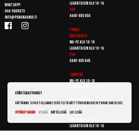
Lauantaisin klo 10-16
Whatsapp:
Puh:
044-5805873
0445-805 850
info@punanaamio.fi
Turku
Uusi osoite
Ma-pe klo 10-18
Lauantaisin klo 10-16
Puh:
0445-805 845
Tampere
Ma-pe klo 10-18
Lauantaisin klo 10-16
Puh:
Evästeasetukset
0445-805 855
Käytämme sivustollamme evästeitä käyttökokemuksen parantamiseksi.
Hyväksy kaikki
Hylkää
Näytä lisää
Lue lisää
Vantaa
Ma-pe klo 10-18
Lauantaisin klo 10-16
Puh:
0445-805 865