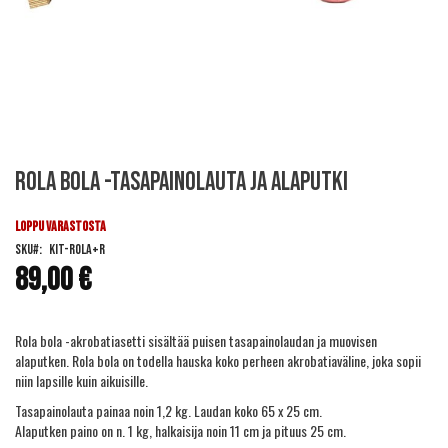
Skip
Rola Bola -tasapainolauta ja alaputki
to
the
beginning
LOPPU VARASTOSTA
of
SKU
KIT-ROLA+R
the
89,00 €
images
gallery
Rola bola -akrobatiasetti sisältää
puisen tasapainolaudan
ja
muovisen
alaputken
. Rola bola on todella hauska koko perheen akrobatiaväline, joka sopii
niin lapsille kuin aikuisille.
Tasapainolauta painaa noin 1,2 kg. Laudan koko 65 x 25 cm.
Alaputken paino on n. 1 kg, halkaisija noin 11 cm ja pituus 25 cm.