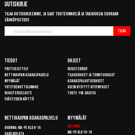
Uutiskirje
Tilaa uutiskirjeemme, ja saat tuotevinkkejä ja tarjouksia suoraan
sähköpostiisi!
Tilaa
Tilaa
uutiskirje
Tiedot
Ohjeet
Yritysesittely
Rekisteröidy
Nettikaupan asiakaspalvelu
Tilausohjeet ja toimituskulut
Myymälät
Asiakaspalautusohjeet
Yhteydenottolomake
Usein kysytyt kysymykset
Rekisteriseloste
Tuote -ym. ohjeita
Evästeiden käyttö
Nettikaupan Asiakaspalvelu
Myymälät
Helsinki
Avoinna: Ma-pe klo 8-16
Ma-pe klo 10-18
0445 805 874