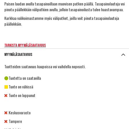
Puisen laudan avulla tasapainoillaan muovisen putken päällä. Tasapainolautoja voi
pinota päällekkäin väliputkien avulla, jolloin tasapainoilusta tulee haastavampaa.
Kurkkaa valikoimastamme myös
väliputket
, joilla voit pinota tasapainolautoja
päällekkäin.
Tarkista myymäläsaatavuus
Myymäläsaatavuus
Tuotteiden saatavuus kaupoissa voi vaihdella nopeasti.
Tuotetta on saatavilla
Tuote on vähissä
Tuote on loppunut
Keskusvarasto
Tampere