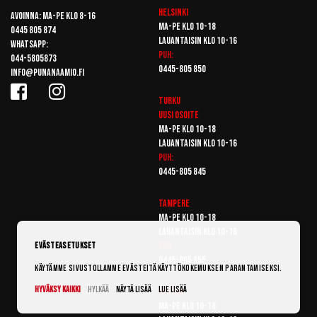
Helsinki
Avoinna: Ma-pe klo 8-16
Ma-pe klo 10-18
0445 805 874
Lauantaisin klo 10-16
Whatsapp:
Puh:
044-5805873
0445-805 850
info@punanaamio.fi
Turku
Uusi osoite
Ma-pe klo 10-18
Lauantaisin klo 10-16
Puh:
0445-805 845
Tampere
Ma-pe klo 10-18
Lauantaisin klo 10-16
Puh:
Evästeasetukset
0445-805 855
Käytämme sivustollamme evästeitä käyttökokemuksen parantamiseksi.
Hyväksy kaikki
Hylkää
Näytä lisää
Lue lisää
Vantaa
Ma-pe klo 10-18