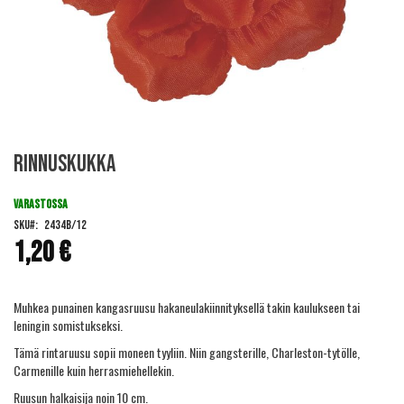
Skip
Rinnuskukka
to
the
beginning
VARASTOSSA
of
SKU
2434B/12
the
1,20 €
images
gallery
Muhkea punainen kangasruusu hakaneulakiinnityksellä takin kaulukseen tai
leningin somistukseksi.
Tämä rintaruusu sopii moneen tyyliin. Niin gangsterille, Charleston-tytölle,
Carmenille kuin herrasmiehellekin.
Ruusun halkaisija noin 10 cm.