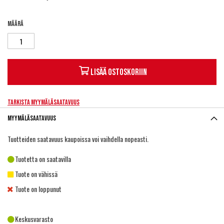
Määrä
Lisää ostoskoriin
Tarkista myymäläsaatavuus
Myymäläsaatavuus
Tuotteiden saatavuus kaupoissa voi vaihdella nopeasti.
Tuotetta on saatavilla
Tuote on vähissä
Tuote on loppunut
Keskusvarasto