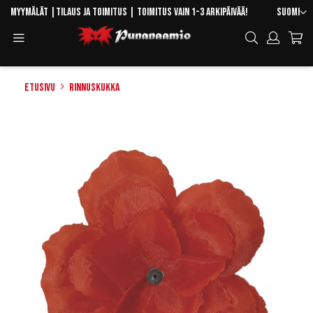
Skip
Kieli
Myymälät
|
Tilaus ja toimitus
| Toimitus vain 1-3 arkipäivää!
Suomi
to
Toggle
Hae
Content
Navigation
Etusivu
Rinnuskukka
Skip
to
the
end
of
the
images
gallery