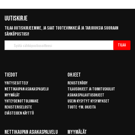
Uutiskirje
Tilaa uutiskirjeemme, ja saat tuotevinkkejä ja tarjouksia suoraan
sähköpostiisi!
Tilaa
Tilaa
uutiskirje
Tiedot
Ohjeet
Yritysesittely
Rekisteröidy
Nettikaupan asiakaspalvelu
Tilausohjeet ja toimituskulut
Myymälät
Asiakaspalautusohjeet
Yhteydenottolomake
Usein kysytyt kysymykset
Rekisteriseloste
Tuote -ym. ohjeita
Evästeiden käyttö
Nettikaupan Asiakaspalvelu
Myymälät