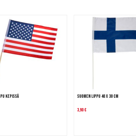
ppu kepissä
Suomen lippu 40 x 30 cm
3,90 €