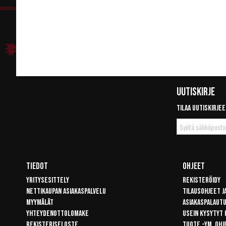
Uutiskirje
Tilaa uutiskirjee
Tilaa
uutiskirje
Tiedot
Ohjeet
Yritysesittely
Rekisteröidy
Nettikaupan asiakaspalvelu
Tilausohjeet j
Myymälät
Asiakaspalaut
Yhteydenottolomake
Usein kysytyt
Rekisteriseloste
Tuote -ym. ohj