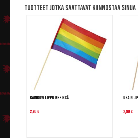
Tuotteet jotka saattavat kiinnostaa sinua
Rainbow lippu kepissä
USA:n li
2,90 €
2,90 €