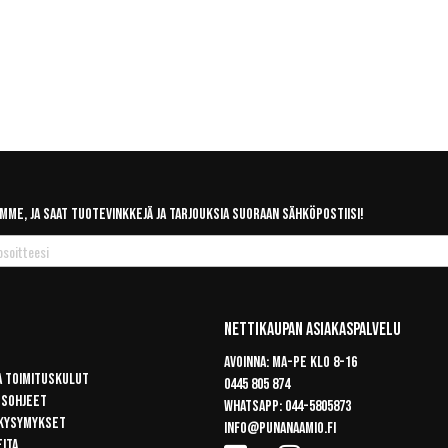
mme, ja saat tuotevinkkejä ja tarjouksia suoraan sähköpostiisi!
Nettikaupan Asiakaspalvelu
Avoinna: Ma-pe klo 8-16
a toimituskulut
0445 805 874
usohjeet
Whatsapp:
044-5805873
 kysymykset
info@punanaamio.fi
eita