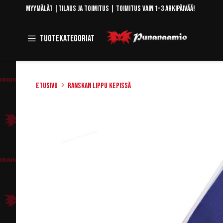
Skip
Myymälät
|
Tilaus ja toimitus
| Toimitus vain 1-3 arkipäivää!
to
Content
Toggle
Tuotekategoriat
Navigation
Etusivu
Ranskan lippu kepissä
Skip
to
the
end
of
the
images
gallery