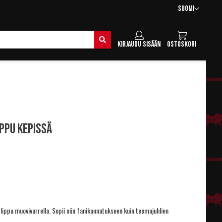
Kieli
Suomi
Hae
Kirjaudu sisään
Ostoskori
ppu kepissä
ippu muovivarrella. Sopii niin fanikannatukseen kuin teemajuhlien