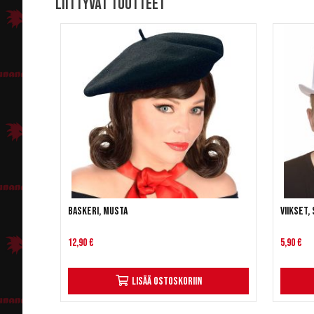
Liittyvät tuotteet
Baskeri, musta
Viikset,
12,90 €
5,90 €
Lisää ostoskoriin