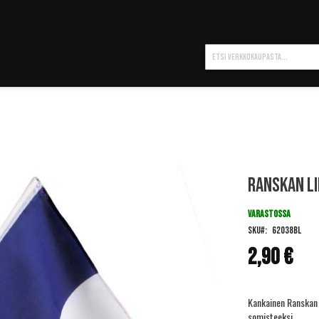
Hae
Ranskan li
VARASTOSSA
SKU
62038BL
2,90 €
Kankainen Ranskan l
somisteeksi.