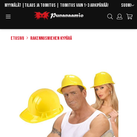
Skip
Kieli
Myymälät
|
Tilaus ja toimitus
| Toimitus vain 1-3 arkipäivää!
Suomi
to
Toggle
Hae
Content
Navigation
Etusivu
Rakennusmiehen kypärä
Skip
to
the
end
of
the
images
gallery