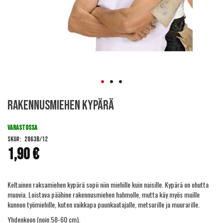
Skip
Rakennusmiehen kypärä
to
the
beginning
VARASTOSSA
of
SKU
2863B/12
the
1,90 €
images
gallery
Keltainen raksamiehen kypärä sopii niin miehille kuin naisille. Kypärä on ohutta
muovia. Loistava päähine rakennusmiehen hahmolle, mutta käy myös muille
kunnon työmiehille, kuten vaikkapa puunkaatajalle, metsurille ja muurarille.
Yhdenkoon (noin 58-60 cm).