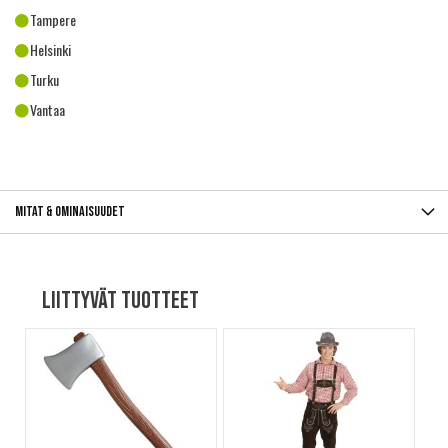
Tampere
Helsinki
Turku
Vantaa
Mitat & ominaisuudet
Liittyvät tuotteet