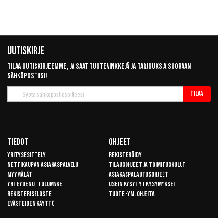
Uutiskirje
Tilaa uutiskirjeemme, ja saat tuotevinkkejä ja tarjouksia suoraan
sähköpostiisi!
Tilaa
Tilaa
uutiskirje
Tiedot
Ohjeet
Yritysesittely
Rekisteröidy
Nettikaupan asiakaspalvelu
Tilausohjeet ja toimituskulut
Myymälät
Asiakaspalautusohjeet
Yhteydenottolomake
Usein kysytyt kysymykset
Rekisteriseloste
Tuote -ym. ohjeita
Evästeiden käyttö