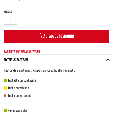
Määrä
Lisää ostoskoriin
Tarkista myymäläsaatavuus
Myymäläsaatavuus
Tuotteiden saatavuus kaupoissa voi vaihdella nopeasti.
Tuotetta on saatavilla
Tuote on vähissä
Tuote on loppunut
Keskusvarasto