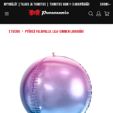
Skip
Kieli
Myymälät
|
Tilaus ja toimitus
| Toimitus vain 1-3 arkipäivää!
Suomi
to
Toggle
Hae
Content
Navigation
Etusivu
Pyöreä foliopallo, Lila-sininen liukuväri
Skip
to
the
end
of
the
images
gallery