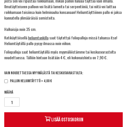
josta sen voi ripustaa roikkumaan, mikäli pallon haluaa täyttää vain ilmalla.
Ilmatäytteiseen palloon voi lisätä lameita tai serpentiiniä, tai niitä voi laittaa
roikkumaan toisiinsa kuin helminauha konsanaan! Heliumtäyttöinen pallo ei jaksa
kannatella ylimääräisiä somisteita.
Halkaisija noin 35 cm.
Kotikäyttöisellä
heliumtankilla
saat täytettyä foliopalloja missä tahansa itse!
Heliumtäytöllä pallo pysyy ilmassa noin viikon.
Foliopalloja saat heliumtäytöllä myös myymälöistämme tai keskusvarastolta
noudettaessa. Tällöin hintaan lisätään 4 €, eli kokonaishinta on 7,90 €.
Vain noudettaessa myymälästä tai keskusvarastolta:
Pallon heliumtäyttö
+
4,00 €
Määrä
Lisää ostoskoriin