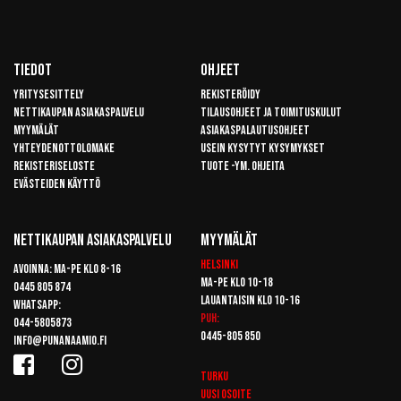
Tiedot
Ohjeet
Yritysesittely
Rekisteröidy
Nettikaupan asiakaspalvelu
Tilausohjeet ja toimituskulut
Myymälät
Asiakaspalautusohjeet
Yhteydenottolomake
Usein kysytyt kysymykset
Rekisteriseloste
Tuote -ym. ohjeita
Evästeiden käyttö
Nettikaupan Asiakaspalvelu
Myymälät
Helsinki
Avoinna: Ma-pe klo 8-16
Ma-pe klo 10-18
0445 805 874
Lauantaisin klo 10-16
Whatsapp:
Puh:
044-5805873
0445-805 850
info@punanaamio.fi
Turku
Uusi osoite