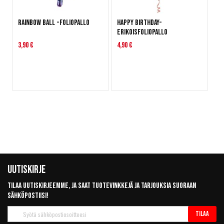
Rainbow Ball -foliopallo
Happy Birthday-
erikoisfoliopallo
3,90 €
4,90 €
Uutiskirje
Tilaa uutiskirjeemme, ja saat tuotevinkkejä ja tarjouksia suoraan
sähköpostiisi!
Tilaa
Tilaa
uutiskirje