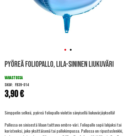
Skip
Pyöreä foliopallo, Lila-sininen liukuväri
to
the
beginning
VARASTOSSA
of
SKU
FB39-014
the
3,90 €
images
gallery
Simppelin selkeä, pyöreä foliopallo violetin sävyisellä liukuvärjäyksellä!
Pallossa on sinisestä lilaan taittuva ombre-väri. Foliopallo sopii lahjaksi tai
koristeeksi, joko yksittäisenä tai pallokimpussa. Pallossa on ripustuslenkki,