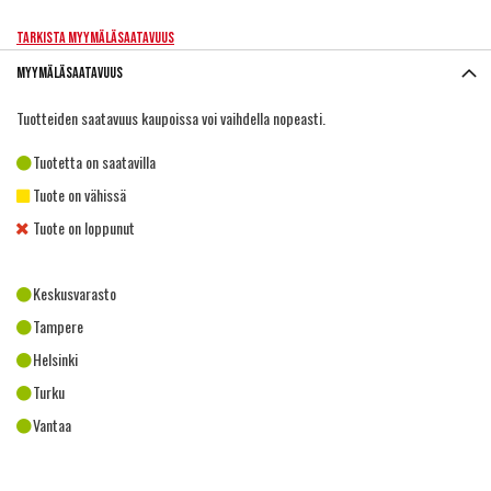
Tarkista myymäläsaatavuus
Myymäläsaatavuus
Tuotteiden saatavuus kaupoissa voi vaihdella nopeasti.
Tuotetta on saatavilla
Tuote on vähissä
Tuote on loppunut
Keskusvarasto
Tampere
Helsinki
Turku
Vantaa