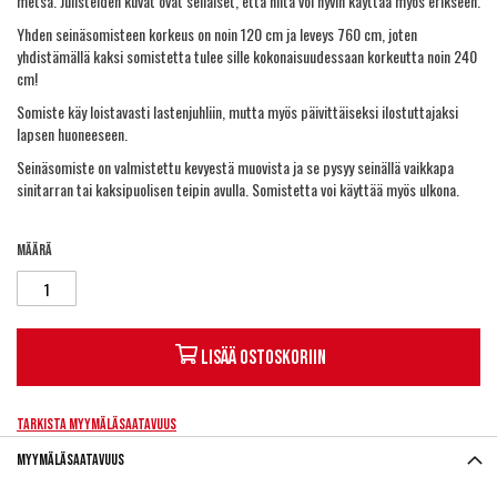
metsä. Julisteiden kuvat ovat sellaiset, että niitä voi hyvin käyttää myös erikseen.
Yhden seinäsomisteen korkeus on noin 120 cm ja leveys 760 cm, joten
yhdistämällä kaksi somistetta tulee sille kokonaisuudessaan korkeutta noin 240
cm!
Somiste käy loistavasti lastenjuhliin, mutta myös päivittäiseksi ilostuttajaksi
lapsen huoneeseen.
Seinäsomiste on valmistettu kevyestä muovista ja se pysyy seinällä vaikkapa
sinitarran tai kaksipuolisen teipin avulla. Somistetta voi käyttää myös ulkona.
Määrä
Lisää ostoskoriin
Tarkista myymäläsaatavuus
Myymäläsaatavuus