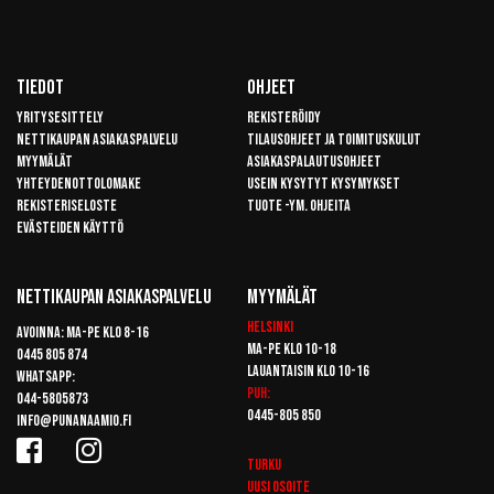
Tiedot
Ohjeet
Yritysesittely
Rekisteröidy
Nettikaupan asiakaspalvelu
Tilausohjeet ja toimituskulut
Myymälät
Asiakaspalautusohjeet
Yhteydenottolomake
Usein kysytyt kysymykset
Rekisteriseloste
Tuote -ym. ohjeita
Evästeiden käyttö
Nettikaupan Asiakaspalvelu
Myymälät
Helsinki
Avoinna: Ma-pe klo 8-16
Ma-pe klo 10-18
0445 805 874
Lauantaisin klo 10-16
Whatsapp:
Puh:
044-5805873
0445-805 850
info@punanaamio.fi
Turku
Uusi osoite