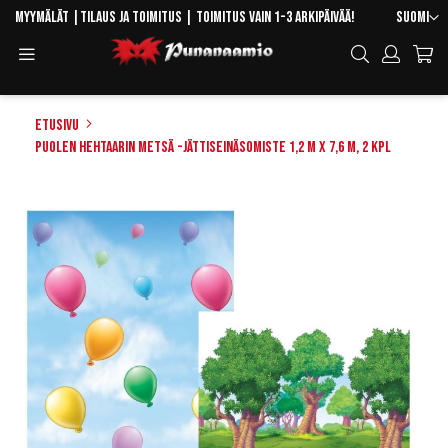
Skip
Kieli
Myymälät
|
Tilaus ja toimitus
| Toimitus vain 1-3 arkipäivää!
Suomi
to
Toggle
Hae
Content
Navigation
Etusivu
Puolen hehtaarin metsä -jättiseinäsomiste 1,2 m x 7,6 m, 2 kpl
Skip
to
the
end
of
the
images
gallery