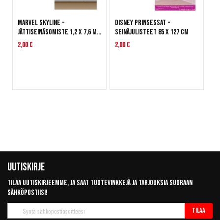
Marvel Skyline -
Disney Prinsessat -
jättiseinäsomiste 1,2 x 7,6 m,
seinäjulisteet 85 x 127 cm
2 kpl
2,00 €
2,00 €
Uutiskirje
Tilaa uutiskirjeemme, ja saat tuotevinkkejä ja tarjouksia suoraan
sähköpostiisi!
Tilaa
Tilaa
uutiskirje