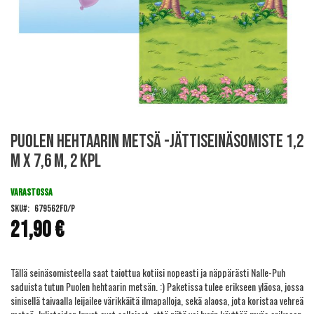
Skip
Puolen hehtaarin metsä -jättiseinäsomiste 1,2
to
the
m x 7,6 m, 2 kpl
beginning
of
VARASTOSSA
the
images
SKU
679562FO/P
gallery
21,90 €
Tällä seinäsomisteella saat taiottua kotiisi nopeasti ja näppärästi Nalle-Puh
saduista tutun Puolen hehtaarin metsän. :) Paketissa tulee erikseen yläosa, jossa
sinisellä taivaalla leijailee värikkäitä ilmapalloja, sekä alaosa, jota koristaa vehreä