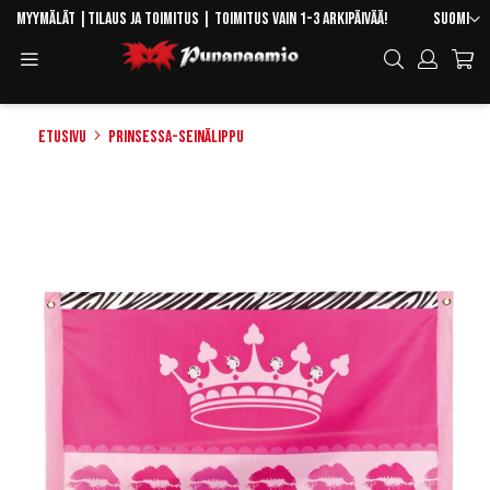
Skip
Kieli
Myymälät
|
Tilaus ja toimitus
| Toimitus vain 1-3 arkipäivää!
Suomi
to
Toggle
Hae
Content
Navigation
Etusivu
Prinsessa-seinälippu
Skip
to
the
end
of
the
images
gallery