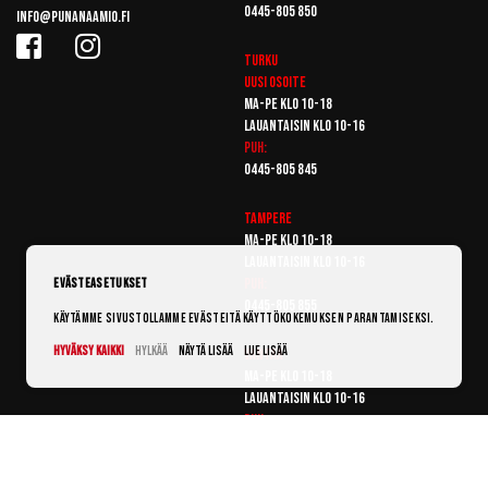
0445-805 850
info@punanaamio.fi
Turku
Uusi osoite
Ma-pe klo 10-18
Lauantaisin klo 10-16
Puh:
0445-805 845
Tampere
Ma-pe klo 10-18
Lauantaisin klo 10-16
Puh:
Evästeasetukset
0445-805 855
Käytämme sivustollamme evästeitä käyttökokemuksen parantamiseksi.
Hyväksy kaikki
Hylkää
Näytä lisää
Lue lisää
Vantaa
Ma-pe klo 10-18
Lauantaisin klo 10-16
Puh:
0445-805 865