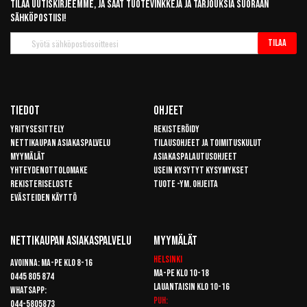
Tilaa uutiskirjeemme, ja saat tuotevinkkejä ja tarjouksia suoraan
sähköpostiisi!
Tilaa
Tilaa
uutiskirje
Tiedot
Ohjeet
Yritysesittely
Rekisteröidy
Nettikaupan asiakaspalvelu
Tilausohjeet ja toimituskulut
Myymälät
Asiakaspalautusohjeet
Yhteydenottolomake
Usein kysytyt kysymykset
Rekisteriseloste
Tuote -ym. ohjeita
Evästeiden käyttö
Nettikaupan Asiakaspalvelu
Myymälät
Helsinki
Avoinna: Ma-pe klo 8-16
Ma-pe klo 10-18
0445 805 874
Lauantaisin klo 10-16
Whatsapp:
Puh:
044-5805873