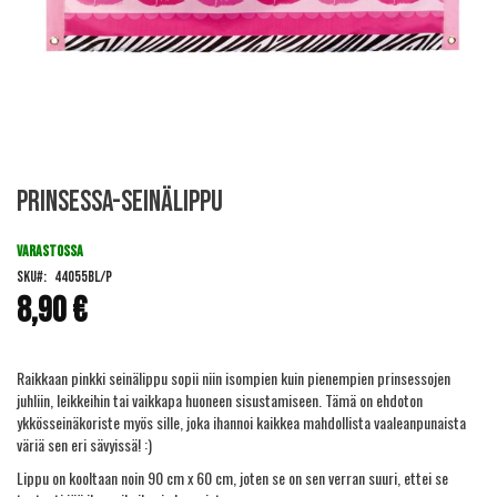
Skip
Prinsessa-seinälippu
to
the
beginning
VARASTOSSA
of
SKU
44055BL/P
the
8,90 €
images
gallery
Raikkaan pinkki seinälippu sopii niin isompien kuin pienempien prinsessojen
juhliin, leikkeihin tai vaikkapa huoneen sisustamiseen. Tämä on ehdoton
ykkösseinäkoriste myös sille, joka ihannoi kaikkea mahdollista vaaleanpunaista
väriä sen eri sävyissä! :)
Lippu on kooltaan noin 90 cm x 60 cm, joten se on sen verran suuri, ettei se