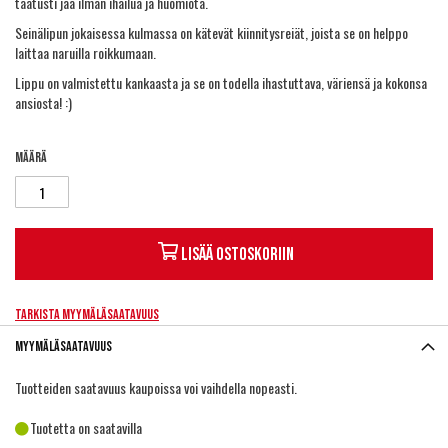
taatusti jää ilman ihailua ja huomiota.
Seinälipun jokaisessa kulmassa on kätevät kiinnitysreiät, joista se on helppo
laittaa naruilla roikkumaan.
Lippu on valmistettu kankaasta ja se on todella ihastuttava, väriensä ja kokonsa
ansiosta! :)
Määrä
Lisää ostoskoriin
Tarkista myymäläsaatavuus
Myymäläsaatavuus
Tuotteiden saatavuus kaupoissa voi vaihdella nopeasti.
Tuotetta on saatavilla