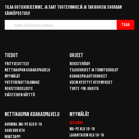
Tilaa uutiskirjeemme, ja saat tuotevinkkejä ja tarjouksia suoraan
sähköpostiisi!
Tilaa
Tilaa
uutiskirje
Tiedot
Ohjeet
Yritysesittely
Rekisteröidy
Nettikaupan asiakaspalvelu
Tilausohjeet ja toimituskulut
Myymälät
Asiakaspalautusohjeet
Yhteydenottolomake
Usein kysytyt kysymykset
Rekisteriseloste
Tuote -ym. ohjeita
Evästeiden käyttö
Nettikaupan Asiakaspalvelu
Myymälät
Helsinki
Avoinna: Ma-pe klo 8-16
Ma-pe klo 10-18
0445 805 874
Lauantaisin klo 10-16
Whatsapp: