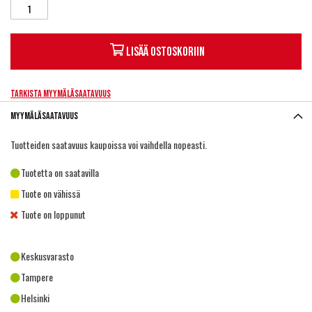
Lisää ostoskoriin
Tarkista myymäläsaatavuus
Myymäläsaatavuus
Tuotteiden saatavuus kaupoissa voi vaihdella nopeasti.
Tuotetta on saatavilla
Tuote on vähissä
Tuote on loppunut
Keskusvarasto
Tampere
Helsinki