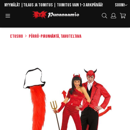
Skip
Kieli
Myymälät
|
Tilaus ja toimitus
| Toimitus vain 1-3 arkipäivää!
Suomi
to
Toggle
Hae
Content
Navigation
Etusivu
Pörrö-pirunhäntä, taivuteltava
Skip
to
the
end
of
the
images
gallery