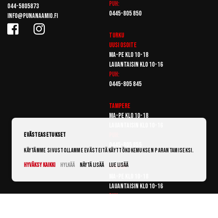
Puh:
044-5805873
0445-805 850
info@punanaamio.fi
Turku
Uusi osoite
Ma-pe klo 10-18
Lauantaisin klo 10-16
Puh:
0445-805 845
Tampere
Ma-pe klo 10-18
Lauantaisin klo 10-16
Puh:
Evästeasetukset
0445-805 855
Käytämme sivustollamme evästeitä käyttökokemuksen parantamiseksi.
Hyväksy kaikki
Hylkää
Näytä lisää
Lue lisää
Vantaa
Ma-pe klo 10-18
Lauantaisin klo 10-16
Puh:
0445-805 865