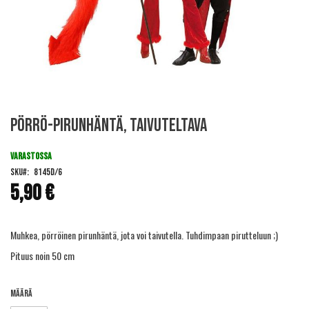
Skip
Pörrö-pirunhäntä, taivuteltava
to
the
beginning
VARASTOSSA
of
SKU
8145D/6
the
5,90 €
images
gallery
Muhkea, pörröinen pirunhäntä, jota voi taivutella. Tuhdimpaan pirutteluun ;)
Pituus noin 50 cm
Määrä