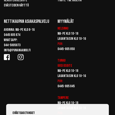
Rekisteriseloste
Tuote -ym. ohjeita
Evästeiden käyttö
Nettikaupan Asiakaspalvelu
Myymälät
Helsinki
Avoinna: Ma-pe klo 8-16
Ma-pe klo 10-18
0445 805 874
Lauantaisin klo 10-16
Whatsapp:
Puh:
044-5805873
0445-805 850
info@punanaamio.fi
Turku
Uusi osoite
Ma-pe klo 10-18
Lauantaisin klo 10-16
Puh:
0445-805 845
Tampere
Ma-pe klo 10-18
Lauantaisin klo 10-16
Puh:
Evästeasetukset