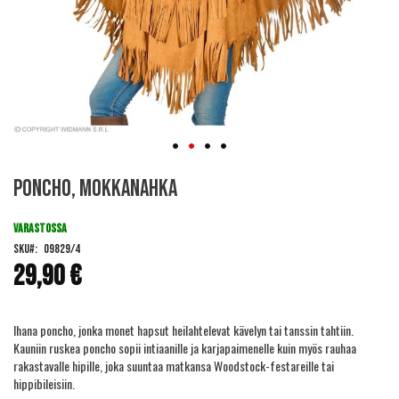
Skip
Poncho, mokkanahka
to
the
beginning
VARASTOSSA
of
SKU
09829/4
the
29,90 €
images
gallery
Ihana poncho, jonka monet hapsut heilahtelevat kävelyn tai tanssin tahtiin.
Kauniin ruskea poncho sopii intiaanille ja karjapaimenelle kuin myös rauhaa
rakastavalle hipille, joka suuntaa matkansa Woodstock-festareille tai
hippibileisiin.