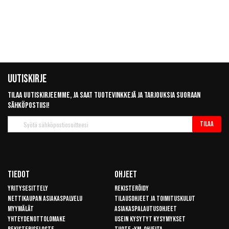
Uutiskirje
Tilaa uutiskirjeemme, ja saat tuotevinkkejä ja tarjouksia suoraan
sähköpostiisi!
Tilaa
Tilaa
uutiskirje
Tiedot
Ohjeet
Yritysesittely
Rekisteröidy
Nettikaupan asiakaspalvelu
Tilausohjeet ja toimituskulut
Myymälät
Asiakaspalautusohjeet
Yhteydenottolomake
Usein kysytyt kysymykset