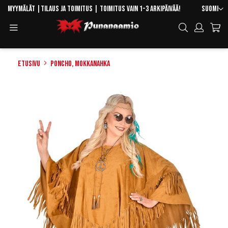
Skip
Kieli
Myymälät
|
Tilaus ja toimitus
| Toimitus vain 1-3 arkipäivää!
Suomi
to
Toggle
Hae
Content
Navigation
Etusivu
Poncho, mokkanahka
Skip
to
the
end
of
the
images
gallery