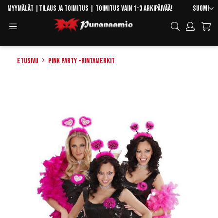
Skip
Kieli
Myymälät
|
Tilaus ja toimitus
| Toimitus vain 1-3 arkipäivää!
Suomi
to
Toggle
Hae
Content
Navigation
Etusivu
Pink Party -rintamerkit
Skip
to
the
end
of
the
images
gallery