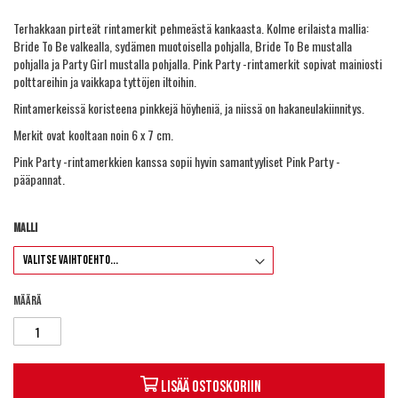
Terhakkaan pirteät rintamerkit pehmeästä kankaasta. Kolme erilaista mallia:
Bride To Be valkealla, sydämen muotoisella pohjalla, Bride To Be mustalla
pohjalla ja Party Girl mustalla pohjalla. Pink Party -rintamerkit sopivat mainiosti
polttareihin ja vaikkapa tyttöjen iltoihin.
Rintamerkeissä koristeena pinkkejä höyheniä, ja niissä on hakaneulakiinnitys.
Merkit ovat kooltaan noin 6 x 7 cm.
Pink Party -rintamerkkien kanssa sopii hyvin samantyyliset
Pink Party -
pääpannat
.
Malli
Määrä
Lisää ostoskoriin