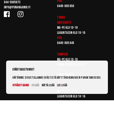
Puh:
044-5805873
0445-805 850
info@punanaamio.fi
Turku
Uusi osoite
Ma-pe klo 10-18
Lauantaisin klo 10-16
Puh:
0445-805 845
Tampere
Ma-pe klo 10-18
Lauantaisin klo 10-16
Puh:
Evästeasetukset
0445-805 855
Käytämme sivustollamme evästeitä käyttökokemuksen parantamiseksi.
Hyväksy kaikki
Hylkää
Näytä lisää
Lue lisää
Vantaa
Ma-pe klo 10-18
Lauantaisin klo 10-16
Puh:
0445-805 865