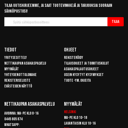
Tilaa uutiskirjeemme, ja saat tuotevinkkejä ja tarjouksia suoraan
sähköpostiisi!
Tilaa
Tilaa
uutiskirje
Tiedot
Ohjeet
Yritysesittely
Rekisteröidy
Nettikaupan asiakaspalvelu
Tilausohjeet ja toimituskulut
Myymälät
Asiakaspalautusohjeet
Yhteydenottolomake
Usein kysytyt kysymykset
Rekisteriseloste
Tuote -ym. ohjeita
Evästeiden käyttö
Nettikaupan Asiakaspalvelu
Myymälät
Helsinki
Avoinna: Ma-pe klo 8-16
Ma-pe klo 10-18
0445 805 874
Lauantaisin klo 10-16
Whatsapp: