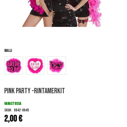
Malli
Skip
Pink Party -rintamerkit
to
the
beginning
VARASTOSSA
of
SKU
8842-8845
the
2,00 €
images
gallery