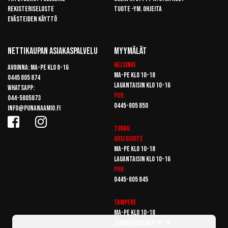
Rekisteriseloste
Tuote -ym. ohjeita
Evästeiden käyttö
Nettikaupan Asiakaspalvelu
Myymälät
Helsinki
Avoinna: Ma-pe klo 8-16
Ma-pe klo 10-18
0445 805 874
Lauantaisin klo 10-16
Whatsapp:
Puh:
044-5805873
0445-805 850
info@punanaamio.fi
Turku
Uusi osoite
Ma-pe klo 10-18
Lauantaisin klo 10-16
Puh:
0445-805 845
Tampere
Ma-pe klo 10-18
Lauantaisin klo 10-16