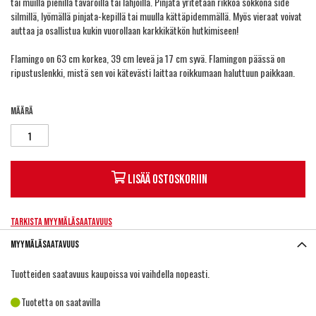
tai muilla pienillä tavaroilla tai lahjoilla. Pinjata yritetään rikkoa sokkona side
silmillä, lyömällä pinjata-kepillä tai muulla kättäpidemmällä. Myös vieraat voivat
auttaa ja osallistua kukin vuorollaan karkkikätkön hutkimiseen!
Flamingo on 63 cm korkea, 39 cm leveä ja 17 cm syvä. Flamingon päässä on
ripustuslenkki, mistä sen voi kätevästi laittaa roikkumaan haluttuun paikkaan.
Määrä
Lisää ostoskoriin
Tarkista myymäläsaatavuus
Myymäläsaatavuus
Tuotteiden saatavuus kaupoissa voi vaihdella nopeasti.
Tuotetta on saatavilla