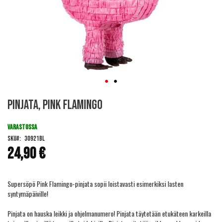
Skip
Pinjata, Pink Flamingo
to
the
beginning
VARASTOSSA
of
SKU
30921BL
the
24,90 €
images
gallery
Supersöpö Pink Flamingo-pinjata sopii loistavasti esimerkiksi lasten
syntymäpäiville!
Pinjata on hauska leikki ja ohjelmanumero! Pinjata täytetään etukäteen karkeilla