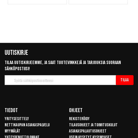
Uutiskirje
Tilaa uutiskirjeemme, ja saat tuotevinkkejä ja tarjouksia suoraan
sähköpostiisi!
Tilaa
Tilaa
uutiskirje
Tiedot
Ohjeet
Yritysesittely
Rekisteröidy
Nettikaupan asiakaspalvelu
Tilausohjeet ja toimituskulut
Myymälät
Asiakaspalautusohjeet
Yhteydenottolomake
Usein kysytyt kysymykset