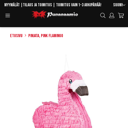
Skip
Kieli
Myymälät
|
Tilaus ja toimitus
| Toimitus vain 1-3 arkipäivää!
Suomi
to
Toggle
Hae
Content
Navigation
Etusivu
Pinjata, Pink Flamingo
Skip
to
the
end
of
the
images
gallery