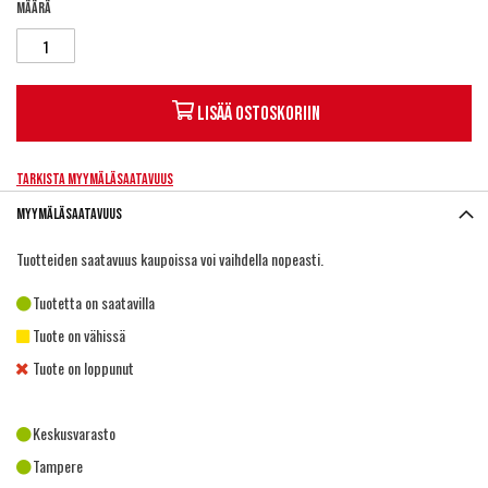
Määrä
Lisää ostoskoriin
Tarkista myymäläsaatavuus
Myymäläsaatavuus
Tuotteiden saatavuus kaupoissa voi vaihdella nopeasti.
Tuotetta on saatavilla
Tuote on vähissä
Tuote on loppunut
Keskusvarasto
Tampere