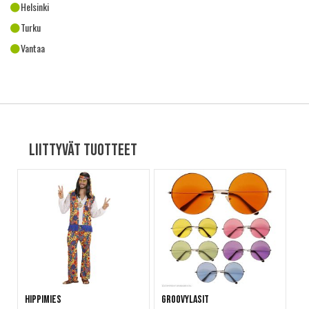
Helsinki
Turku
Vantaa
Liittyvät tuotteet
Hippimies
Groovylasit