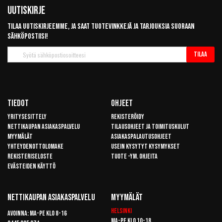
Uutiskirje
Tilaa uutiskirjeemme, ja saat tuotevinkkejä ja tarjouksia suoraan
sähköpostiisi!
Tilaa
Tilaa
uutiskirje
Tiedot
Ohjeet
Yritysesittely
Rekisteröidy
Nettikaupan asiakaspalvelu
Tilausohjeet ja toimituskulut
Myymälät
Asiakaspalautusohjeet
Yhteydenottolomake
Usein kysytyt kysymykset
Rekisteriseloste
Tuote -ym. ohjeita
Evästeiden käyttö
Nettikaupan Asiakaspalvelu
Myymälät
Helsinki
Avoinna: Ma-pe klo 8-16
Ma-pe klo 10-18