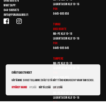
0445 805 874
Lauantaisin klo 10-16
Whatsapp:
Puh:
044-5805873
0445-805 850
info@punanaamio.fi
Turku
Uusi osoite
Ma-pe klo 10-18
Lauantaisin klo 10-16
Puh:
0445-805 845
Tampere
Ma-pe klo 10-18
Lauantaisin klo 10-16
Puh:
Evästeasetukset
0445-805 855
Käytämme sivustollamme evästeitä käyttökokemuksen parantamiseksi.
Hyväksy kaikki
Hylkää
Näytä lisää
Lue lisää
Vantaa
Ma-pe klo 10-18
Lauantaisin klo 10-16
Puh: