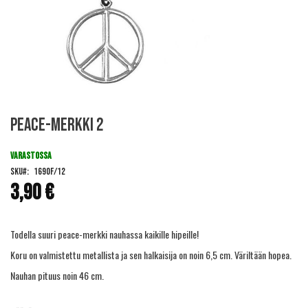
Skip
Peace-merkki 2
to
the
beginning
VARASTOSSA
of
SKU
1690F/12
the
3,90 €
images
gallery
Todella suuri peace-merkki nauhassa kaikille hipeille!
Koru on valmistettu metallista ja sen halkaisija on noin 6,5 cm. Väriltään hopea.
Nauhan pituus noin 46 cm.