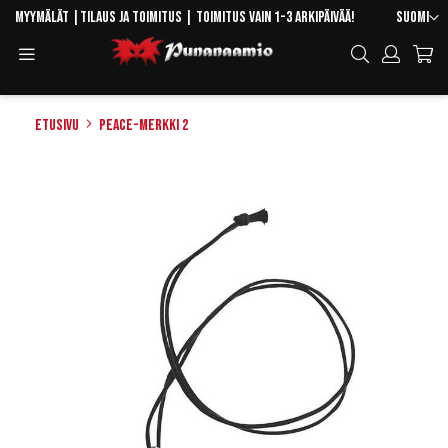
Skip
Kieli
Myymälät
|
Tilaus ja toimitus
| Toimitus vain 1-3 arkipäivää!
Suomi
to
Toggle
Hae
Content
Navigation
Etusivu
Peace-merkki 2
Skip
to
the
end
of
the
images
gallery