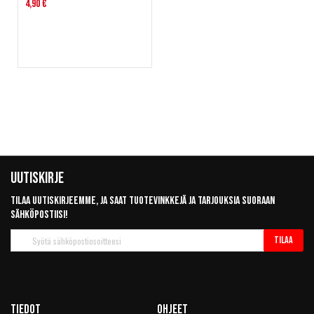
4,90 €
Uutiskirje
Tilaa uutiskirjeemme, ja saat tuotevinkkejä ja tarjouksia suoraan
sähköpostiisi!
Tilaa
Tilaa
uutiskirje
Tiedot
Ohjeet