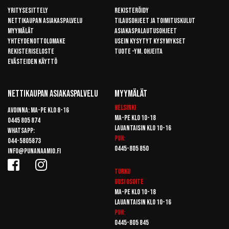
Yritysesittely
Rekisteröidy
Nettikaupan asiakaspalvelu
Tilausohjeet ja toimituskulut
Myymälät
Asiakaspalautusohjeet
Yhteydenottolomake
Usein kysytyt kysymykset
Rekisteriseloste
Tuote -ym. ohjeita
Evästeiden käyttö
Nettikaupan Asiakaspalvelu
Myymälät
Helsinki
Avoinna: Ma-pe klo 8-16
Ma-pe klo 10-18
0445 805 874
Lauantaisin klo 10-16
Whatsapp:
Puh:
044-5805873
0445-805 850
info@punanaamio.fi
Turku
Uusi osoite
Ma-pe klo 10-18
Lauantaisin klo 10-16
Puh:
0445-805 845