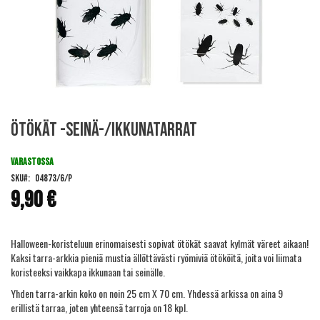
Skip
Ötökät -seinä-/ikkunatarrat
to
the
beginning
VARASTOSSA
of
SKU
04873/6/P
the
9,90 €
images
gallery
Halloween-koristeluun erinomaisesti sopivat ötökät saavat kylmät väreet aikaan!
Kaksi tarra-arkkia pieniä mustia ällöttävästi ryömiviä ötököitä, joita voi liimata
koristeeksi vaikkapa ikkunaan tai seinälle.
Yhden tarra-arkin koko on noin 25 cm X 70 cm. Yhdessä arkissa on aina 9
erillistä tarraa, joten yhteensä tarroja on 18 kpl.