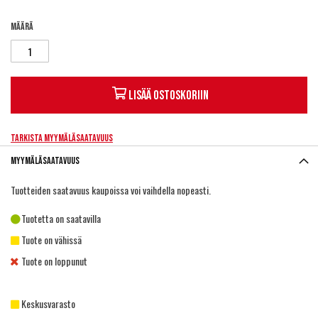
Määrä
Lisää ostoskoriin
Tarkista myymäläsaatavuus
Myymäläsaatavuus
Tuotteiden saatavuus kaupoissa voi vaihdella nopeasti.
Tuotetta on saatavilla
Tuote on vähissä
Tuote on loppunut
Keskusvarasto