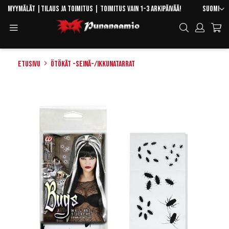
Skip
Kieli
Myymälät
|
Tilaus ja toimitus
| Toimitus vain 1-3 arkipäivää!
Suomi
to
Toggle
Hae
Content
Navigation
Etusivu
Ötökät -seinä-/ikkunatarrat
Skip
to
the
end
of
the
images
gallery