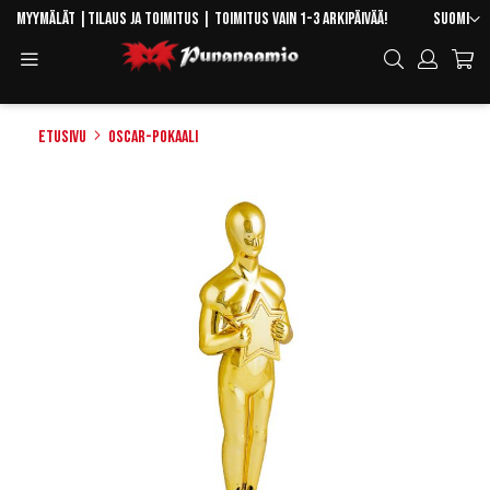
Skip
Kieli
Myymälät
|
Tilaus ja toimitus
| Toimitus vain 1-3 arkipäivää!
Suomi
to
Toggle
Hae
Content
Navigation
Etusivu
Oscar-pokaali
Skip
to
the
end
of
the
images
gallery