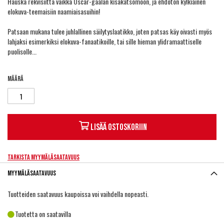
Hauska rekvisiitta vaikka Oscar-gaalan kisakatsomoon, ja ehdoton kylkiäinen
elokuva-teemaisiin naamiaisasuihin!
Patsaan mukana tulee juhlallinen säilytyslaatikko, joten patsas käy oivasti myös
lahjaksi esimerkiksi elokuva-fanaatikoille, tai sille hieman ylidramaattiselle
puolisolle...
Määrä
Lisää ostoskoriin
Tarkista myymäläsaatavuus
Myymäläsaatavuus
Tuotteiden saatavuus kaupoissa voi vaihdella nopeasti.
Tuotetta on saatavilla