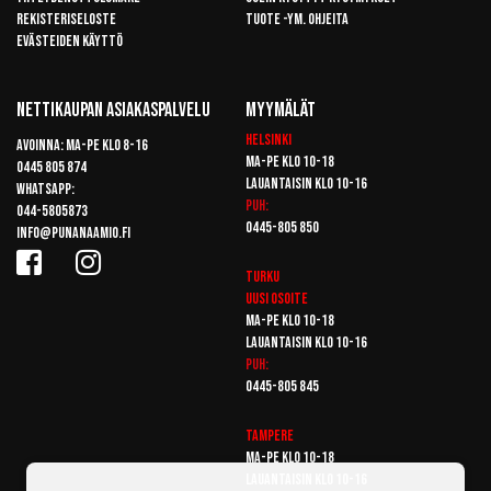
Rekisteriseloste
Tuote -ym. ohjeita
Evästeiden käyttö
Nettikaupan Asiakaspalvelu
Myymälät
Helsinki
Avoinna: Ma-pe klo 8-16
Ma-pe klo 10-18
0445 805 874
Lauantaisin klo 10-16
Whatsapp:
Puh:
044-5805873
0445-805 850
info@punanaamio.fi
Turku
Uusi osoite
Ma-pe klo 10-18
Lauantaisin klo 10-16
Puh:
0445-805 845
Tampere
Ma-pe klo 10-18
Lauantaisin klo 10-16