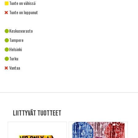
Tuote on vähissä
Tuote on loppunut
Keskusvarasto
Tampere
Helsinki
Turku
Vantaa
Liittyvät tuotteet