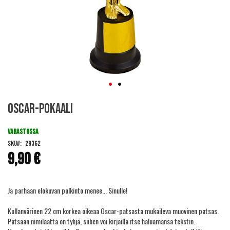
Skip
Oscar-pokaali
to
the
beginning
VARASTOSSA
of
SKU
29362
the
9,90 €
images
gallery
Ja parhaan elokuvan palkinto menee... Sinulle!
Kullanvärinen 22 cm korkea oikeaa Oscar-patsasta mukaileva muovinen patsas.
Patsaan nimilaatta on tyhjä, siihen voi kirjailla itse haluamansa tekstin.