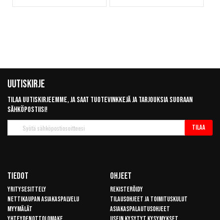
Uutiskirje
Tilaa uutiskirjeemme, ja saat tuotevinkkejä ja tarjouksia suoraan
sähköpostiisi!
Tilaa
Tilaa
uutiskirje
Tiedot
Ohjeet
Yritysesittely
Rekisteröidy
Nettikaupan asiakaspalvelu
Tilausohjeet ja toimituskulut
Myymälät
Asiakaspalautusohjeet
Yhteydenottolomake
Usein kysytyt kysymykset