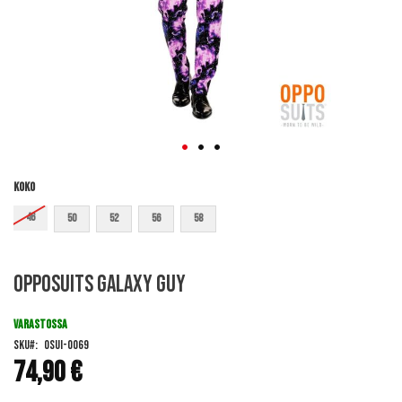
Koko
46
50
52
56
58
Skip
OppoSuits Galaxy Guy
to
the
beginning
VARASTOSSA
of
SKU
OSUI-0069
the
74,90 €
images
gallery