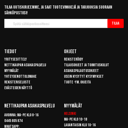
Tilaa uutiskirjeemme, ja saat tuotevinkkejä ja tarjouksia suoraan
sähköpostiisi!
Tilaa
Tilaa
uutiskirje
Tiedot
Ohjeet
Yritysesittely
Rekisteröidy
Nettikaupan asiakaspalvelu
Tilausohjeet ja toimituskulut
Myymälät
Asiakaspalautusohjeet
Yhteydenottolomake
Usein kysytyt kysymykset
Rekisteriseloste
Tuote -ym. ohjeita
Evästeiden käyttö
Nettikaupan Asiakaspalvelu
Myymälät
Helsinki
Avoinna: Ma-pe klo 8-16
Ma-pe klo 10-18
0445 805 874
Lauantaisin klo 10-16
Whatsapp: