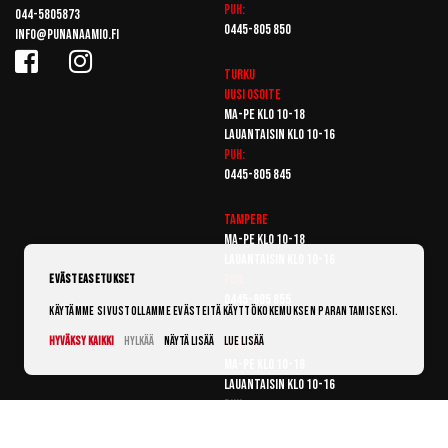
Puh:
044-5805873
0445-805 850
info@punanaamio.fi
Turku
Uusi osoite
Ma-pe klo 10-18
Lauantaisin klo 10-16
Puh:
0445-805 845
Tampere
Ma-pe klo 10-18
Lauantaisin klo 10-16
Puh:
Evästeasetukset
0445-805 855
Käytämme sivustollamme evästeitä käyttökokemuksen parantamiseksi.
Hyväksy kaikki
Hylkää
Näytä lisää
Lue lisää
Vantaa
Ma-pe klo 10-18
Lauantaisin klo 10-16
Puh:
0445-805 865