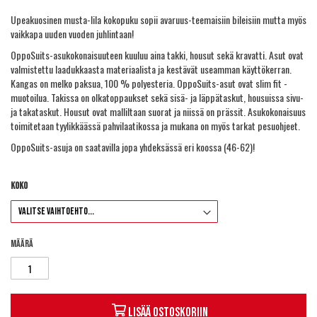
Upeakuosinen musta-lila kokopuku sopii avaruus-teemaisiin bileisiin mutta myös
vaikkapa uuden vuoden juhlintaan!
OppoSuits-asukokonaisuuteen kuuluu aina takki, housut sekä kravatti. Asut ovat
valmistettu laadukkaasta materiaalista ja kestävät useamman käyttökerran.
Kangas on melko paksua, 100 % polyesteria. OppoSuits-asut ovat slim fit -
muotoilua. Takissa on olkatoppaukset sekä sisä- ja läppätaskut, housuissa sivu-
ja takataskut. Housut ovat malliltaan suorat ja niissä on prässit. Asukokonaisuus
toimitetaan tyylikkäässä pahvilaatikossa ja mukana on myös tarkat pesuohjeet.
OppoSuits-asuja on saatavilla jopa yhdeksässä eri koossa (46-62)!
Koko
Määrä
Lisää ostoskoriin