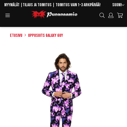
Skip
Kieli
Myymälät
|
Tilaus ja toimitus
| Toimitus vain 1-3 arkipäivää!
Suomi
to
Toggle
Hae
Content
Navigation
Etusivu
OppoSuits Galaxy Guy
Skip
to
the
end
of
the
images
gallery