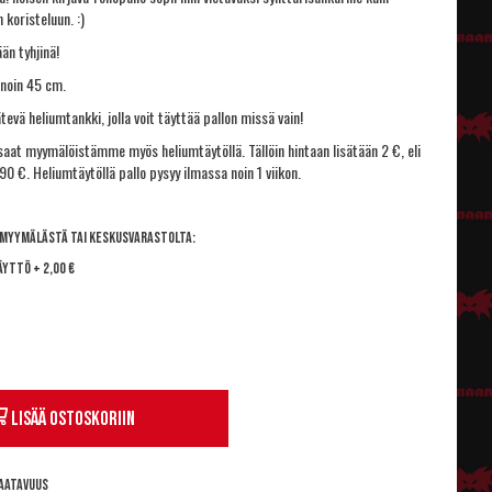
 koristeluun. :)
än tyhjinä!
 noin 45 cm.
ätevä
heliumtankki
, jolla voit täyttää pallon missä vain!
 saat myymälöistämme myös heliumtäytöllä. Tällöin hintaan lisätään 2 €, eli
90 €. Heliumtäytöllä pallo pysyy ilmassa noin 1 viikon.
 myymälästä tai keskusvarastolta:
äyttö
+
2,00 €
Lisää ostoskoriin
aatavuus