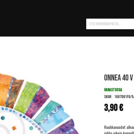
Hae
Onnea 40 v
VARASTOSSA
SKU
1607001FO/5
3,90 €
Ruuhkavuodet alkava
juhlia oikein kunnoll