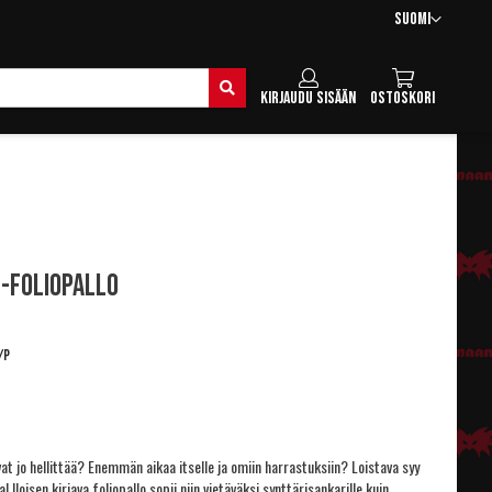
Kieli
Suomi
Hae
Kirjaudu sisään
Ostoskori
 -foliopallo
/P
t jo hellittää? Enemmän aikaa itselle ja omiin harrastuksiin? Loistava syy
a! Iloisen kirjava foliopallo sopii niin vietäväksi synttärisankarille kuin