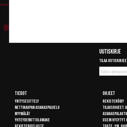
Uutiskirje
Tilaa uutiskirjee
Tilaa
uutiskirje
Tiedot
Ohjeet
Yritysesittely
Rekisteröidy
Nettikaupan asiakaspalvelu
Tilausohjeet j
Myymälät
Asiakaspalaut
Yhteydenottolomake
Usein kysytyt
Rekisteriseloste
Tuote -ym. ohj