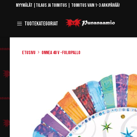
Skip
Myymälät
|
Tilaus ja toimitus
| Toimitus vain 1-3 arkipäivää!
to
Content
Toggle
Tuotekategoriat
Navigation
Etusivu
Onnea 40 v -foliopallo
Skip
to
the
end
of
the
images
gallery