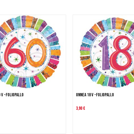
 v -foliopallo
Onnea 18 v -foliopallo
3,90 €