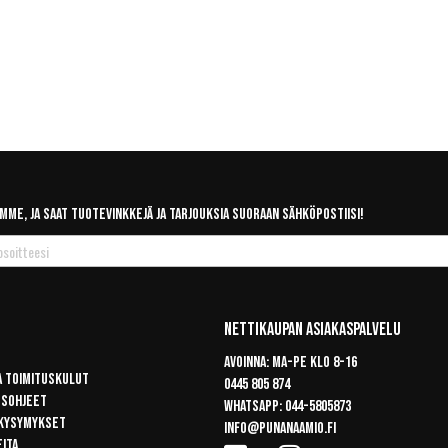
mme, ja saat tuotevinkkejä ja tarjouksia suoraan sähköpostiisi!
Nettikaupan Asiakaspalvelu
Avoinna: Ma-pe klo 8-16
a toimituskulut
0445 805 874
usohjeet
Whatsapp:
044-5805873
 kysymykset
info@punanaamio.fi
eita