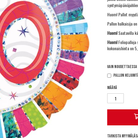
syntymäpäiväjuhlien
Huom! Pallot myydä
Pallon halkaisija on
Huom!
Saatavilla k
Huom!
Foliopalloja
kokonaishinta on 5,
Vain noudettaessa
Pallon heliumt
Määrä
Tarkista myymäläs