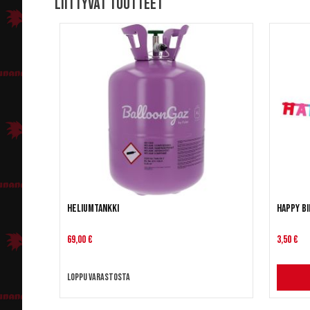
Liittyvät tuotteet
Heliumtankki
Happy Bi
69,00 €
3,50 €
Loppu varastosta