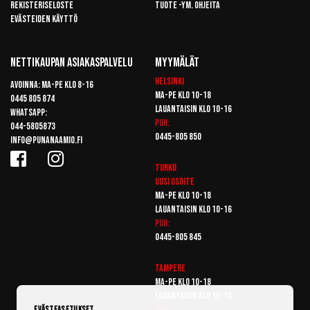
Rekisteriseloste
Tuote -ym. ohjeita
Evästeiden käyttö
Nettikaupan Asiakaspalvelu
Myymälät
Helsinki
Avoinna: Ma-pe klo 8-16
Ma-pe klo 10-18
0445 805 874
Lauantaisin klo 10-16
Whatsapp:
Puh:
044-5805873
0445-805 850
info@punanaamio.fi
Turku
Uusi osoite
Ma-pe klo 10-18
Lauantaisin klo 10-16
Puh:
0445-805 845
Tampere
Ma-pe klo 10-18
Lauantaisin klo 10-16
Puh:
Evästeasetukset