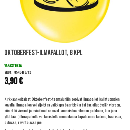
Skip
Oktoberfest-ilmapallot, 8 kpl
to
the
beginning
VARASTOSSA
of
SKU
05404FO/12
the
3,90 €
images
gallery
Kirkkaankeltaiset Oktoberfest-teemajuhliin sopivat ilmapallot kaljatuoppien
kuvalla. Ilmapallon voi sijoittaa vaikkapa baaritiskin tai tarjoilupöydän viereen,
niin että vieraat ja asiakkaat osaavat suunnistaa oikeaan paikkaan, kun jano
yllättää. ;) Ilmapalloilla voi koristella monenlaisia tapahtumia kotona, baarissa,
pubissa, ravintolassa jne.