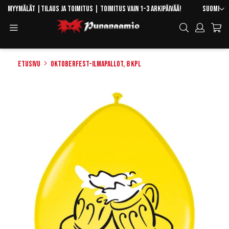
Skip
Kieli
Myymälät
|
Tilaus ja toimitus
| Toimitus vain 1-3 arkipäivää!
Suomi
to
Toggle
Hae
Content
Navigation
Etusivu
Oktoberfest-ilmapallot, 8 kpl
Skip
to
the
end
of
the
images
gallery