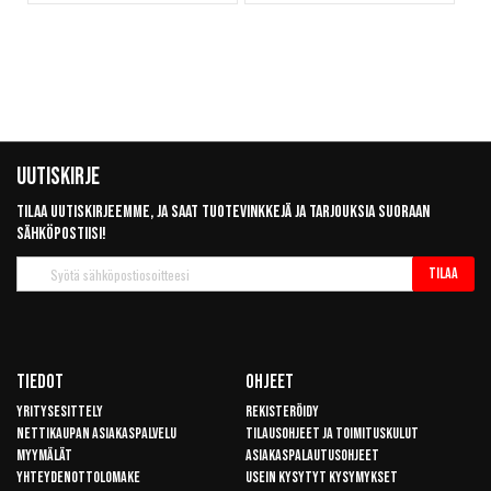
Uutiskirje
Tilaa uutiskirjeemme, ja saat tuotevinkkejä ja tarjouksia suoraan
sähköpostiisi!
Tilaa
Tilaa
uutiskirje
Tiedot
Ohjeet
Yritysesittely
Rekisteröidy
Nettikaupan asiakaspalvelu
Tilausohjeet ja toimituskulut
Myymälät
Asiakaspalautusohjeet
Yhteydenottolomake
Usein kysytyt kysymykset