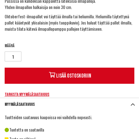
Pussissa on kahdeksan kappaletta lateksisia ilmapalloja.
Yhden ilmapallon halkaisija on noin 30 cm.
Oktoberfest-ilmapallot voi täyttää ilmalla tai
heliumilla
. Heliumilla täytettynä
pallot kääntyvät ylösalaisin (myös tuoppikuvio). Jos haluat täyttää pallot ilmalla,
muista tilata kätevä
ilmapallopumppu
pallojen täyttämiseen.
Määrä
Lisää ostoskoriin
Tarkista myymäläsaatavuus
Myymäläsaatavuus
Tuotteiden saatavuus kaupoissa voi vaihdella nopeasti.
Tuotetta on saatavilla
Tuote on vähissä