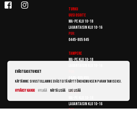
Turku
Uusi osoite
Ma-pe klo 10-18
Lauantaisin klo 10-16
Puh:
0445-805 845
Tampere
Ma-pe klo 10-18
Lauantaisin klo 10-16
Puh:
Evästeasetukset
0445-805 855
Käytämme sivustollamme evästeitä käyttökokemuksen parantamiseksi.
Hyväksy kaikki
Hylkää
Näytä lisää
Lue lisää
Vantaa
Ma-pe klo 10-18
Lauantaisin klo 10-16
Puh:
0445-805 865
© Punanaamio 2025