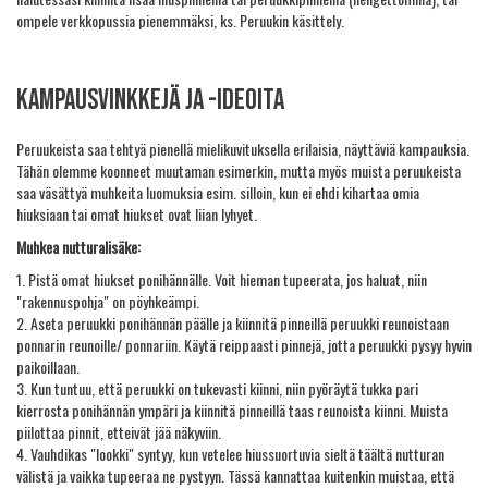
ompele verkkopussia pienemmäksi, ks. Peruukin käsittely.
Kampausvinkkejä ja -ideoita
Peruukeista saa tehtyä pienellä mielikuvituksella erilaisia, näyttäviä kampauksia.
Tähän olemme koonneet muutaman esimerkin, mutta myös muista peruukeista
saa väsättyä muhkeita luomuksia esim. silloin, kun ei ehdi kihartaa omia
hiuksiaan tai omat hiukset ovat liian lyhyet.
Muhkea nutturalisäke:
1. Pistä omat hiukset ponihännälle. Voit hieman tupeerata, jos haluat, niin
"rakennuspohja" on pöyhkeämpi.
2. Aseta peruukki ponihännän päälle ja kiinnitä pinneillä peruukki reunoistaan
ponnarin reunoille/ ponnariin. Käytä reippaasti pinnejä, jotta peruukki pysyy hyvin
paikoillaan.
3. Kun tuntuu, että peruukki on tukevasti kiinni, niin pyöräytä tukka pari
kierrosta ponihännän ympäri ja kiinnitä pinneillä taas reunoista kiinni. Muista
piilottaa pinnit, etteivät jää näkyviin.
4. Vauhdikas "lookki" syntyy, kun vetelee hiussuortuvia sieltä täältä nutturan
välistä ja vaikka tupeeraa ne pystyyn. Tässä kannattaa kuitenkin muistaa, että