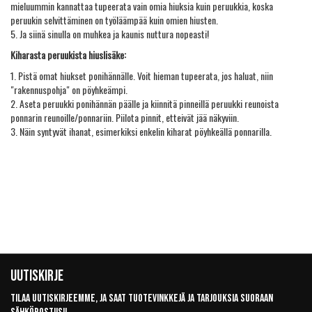
mieluummin kannattaa tupeerata vain omia hiuksia kuin peruukkia, koska
peruukin selvittäminen on työläämpää kuin omien hiusten.
5. Ja siinä sinulla on muhkea ja kaunis nuttura nopeasti!
Kiharasta peruukista hiuslisäke:
1. Pistä omat hiukset ponihännälle. Voit hieman tupeerata, jos haluat, niin
"rakennuspohja" on pöyhkeämpi.
2. Aseta peruukki ponihännän päälle ja kiinnitä pinneillä peruukki reunoista
ponnarin reunoille/ponnariin. Piilota pinnit, etteivät jää näkyviin.
3. Näin syntyvät ihanat, esimerkiksi enkelin kiharat pöyhkeällä ponnarilla.
Uutiskirje
Tilaa uutiskirjeemme, ja saat tuotevinkkejä ja tarjouksia suoraan