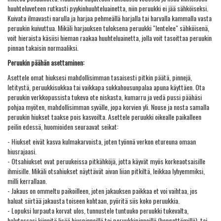
huuhteluveteen rutkasti pyykinhuuhteluainetta, niin peruukki ei jää sähköiseksi.
Kuivata ilmavasti narulla ja harjaa pehmeällä harjalla tai harvalla kammalla vasta
peruukin kuivuttua. Mikäli harjauksen tuloksena peruukki "lentelee" sähköisenä,
voit hieraista käsiisi hieman raakaa huuhteluainetta, jolla voit tasoittaa peruukin
pinnan takaisin normaaliksi.
Peruukin päähän asettaminen:
Asettele omat hiuksesi mahdollisimman tasaisesti pitkin päätä, pinnejä,
letitystä, peruukkisukkaa tai vaikkapa sukkahousunpalaa apuna käyttäen. Ota
peruukin verkkopussista tukeva ote niskasta, kumarru ja vedä pussi päähäsi
pohjaa myöten, mahdollisimman syvälle, jopa korvien yli. Nouse ja nosta samalla
peruukin hiukset taakse pois kasvoilta. Asettele peruukki oikealle paikalleen
peilin edessä, huomioiden seuraavat seikat:
- Hiukset eivät kasva kulmakarvoista, joten työnnä verkon etureuna omaan
hiusrajaasi.
- Otsahiukset ovat peruukeissa pitkähköjä, jotta käyvät myös korkeaotsaisille
ihmisille. Mikäli otsahiukset näyttävät aivan liian pitkiltä, leikkaa lyhyemmiksi,
milli kerrallaan.
- Jakaus on ommeltu paikoilleen, joten jakauksen paikkaa et voi vaihtaa, jos
haluat siirtää jakausta toiseen kohtaan, pyöritä siis koko peruukkia.
- Lopuksi lurpauta korvat ulos, tunnustele tuntuuko peruukki tukevalta,
halutessasi kiinnitä lisää hiuspinneillä tai peruukkipinneillä (hengettömillä), tai