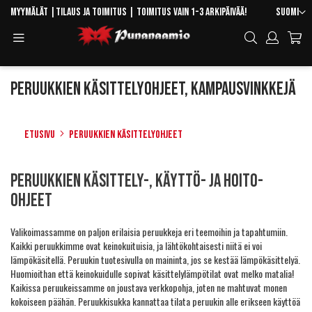
Skip
Kieli
Myymälät
|
Tilaus ja toimitus
| Toimitus vain 1-3 arkipäivää!
Suomi
to
Toggle
Hae
Content
Navigation
Peruukkien käsittelyohjeet, kampausvinkkejä
Etusivu
Peruukkien käsittelyohjeet
Peruukkien käsittely-, käyttö- ja hoito-
ohjeet
Valikoimassamme on paljon erilaisia peruukkeja eri teemoihin ja tapahtumiin.
Kaikki peruukkimme ovat keinokuituisia, ja lähtökohtaisesti niitä ei voi
lämpökäsitellä. Peruukin tuotesivulla on maininta, jos se kestää lämpökäsittelyä.
Huomioithan että keinokuidulle sopivat käsittelylämpötilat ovat melko matalia!
Kaikissa peruukeissamme on joustava verkkopohja, joten ne mahtuvat monen
kokoiseen päähän. Peruukkisukka kannattaa tilata peruukin alle erikseen käyttöä