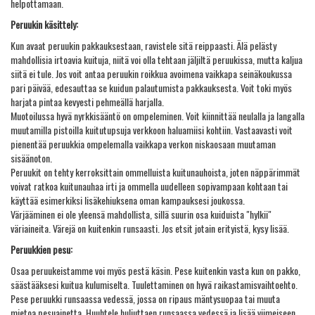
helpottamaan.
Peruukin käsittely:
Kun avaat peruukin pakkauksestaan, ravistele sitä reippaasti. Älä pelästy
mahdollisia irtoavia kuituja, niitä voi olla tehtaan jäljiltä peruukissa, mutta kaljua
siitä ei tule. Jos voit antaa peruukin roikkua avoimena vaikkapa seinäkoukussa
pari päivää, edesauttaa se kuidun palautumista pakkauksesta. Voit toki myös
harjata pintaa kevyesti pehmeällä harjalla.
Muotoilussa hyvä nyrkkisääntö on ompeleminen. Voit kiinnittää neulalla ja langalla
muutamilla pistoilla kuitutupsuja verkkoon haluamiisi kohtiin. Vastaavasti voit
pienentää peruukkia ompelemalla vaikkapa verkon niskaosaan muutaman
sisäänoton.
Peruukit on tehty kerroksittain ommelluista kuitunauhoista, joten näppärimmät
voivat ratkoa kuitunauhaa irti ja ommella uudelleen sopivampaan kohtaan tai
käyttää esimerkiksi lisäkehiuksena oman kampauksesi joukossa.
Värjääminen ei ole yleensä mahdollista, sillä suurin osa kuiduista "hylkii"
väriaineita. Värejä on kuitenkin runsaasti. Jos etsit jotain erityistä, kysy lisää.
Peruukkien pesu:
Osaa peruukeistamme voi myös pestä käsin. Pese kuitenkin vasta kun on pakko,
säästääksesi kuitua kulumiselta. Tuulettaminen on hyvä raikastamisvaihtoehto.
Pese peruukki runsaassa vedessä, jossa on ripaus mäntysuopaa tai muuta
mietoa pesuainetta. Huuhtele huljuttaen runsaassa vedessä ja lisää viimeiseen