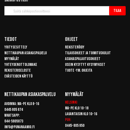
sähköpostiisi!
Tilaa
Tilaa
uutiskirje
Tiedot
Ohjeet
Yritysesittely
Rekisteröidy
Nettikaupan asiakaspalvelu
Tilausohjeet ja toimituskulut
Myymälät
Asiakaspalautusohjeet
Yhteydenottolomake
Usein kysytyt kysymykset
Rekisteriseloste
Tuote -ym. ohjeita
Evästeiden käyttö
Nettikaupan Asiakaspalvelu
Myymälät
Helsinki
Avoinna: Ma-pe klo 8-16
Ma-pe klo 10-18
0445 805 874
Lauantaisin klo 10-16
Whatsapp:
Puh:
044-5805873
0445-805 850
info@punanaamio.fi