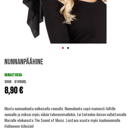
Skip
Nunnanpäähine
to
the
beginning
VARASTOSSA
of
SKU
01096BL
the
8,90 €
images
gallery
Musta nunnanhuntu valkoisella reunalla. Nunnahuntu sopii mainiosti kiltille
nunnalle ja miksei myös vähän tuhmemmallekin, tai tietenkin iloisen vallattomalle
Marialle elokuvasta The Sound of Music. Loistava asuste myös kauhununnalle
Halloween-bileisiin!