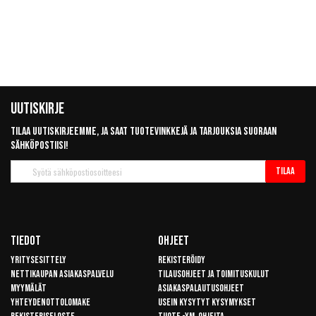
Uutiskirje
Tilaa uutiskirjeemme, ja saat tuotevinkkejä ja tarjouksia suoraan
sähköpostiisi!
Tilaa
Tilaa
uutiskirje
Tiedot
Ohjeet
Yritysesittely
Rekisteröidy
Nettikaupan asiakaspalvelu
Tilausohjeet ja toimituskulut
Myymälät
Asiakaspalautusohjeet
Yhteydenottolomake
Usein kysytyt kysymykset