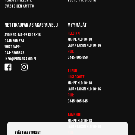
Rekisteriseloste
Tuote -ym. ohjeita
Evästeiden käyttö
Nettikaupan Asiakaspalvelu
Myymälät
Helsinki
Avoinna: Ma-pe klo 8-16
Ma-pe klo 10-18
0445 805 874
Lauantaisin klo 10-16
Whatsapp:
Puh:
044-5805873
0445-805 850
info@punanaamio.fi
Turku
Uusi osoite
Ma-pe klo 10-18
Lauantaisin klo 10-16
Puh:
0445-805 845
Tampere
Ma-pe klo 10-18
Lauantaisin klo 10-16
Puh:
Evästeasetukset