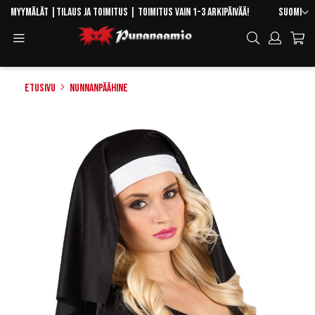
Skip
Kieli
Myymälät
|
Tilaus ja toimitus
| Toimitus vain 1-3 arkipäivää!
Suomi
to
Toggle
Hae
Content
Navigation
Etusivu
Nunnanpäähine
Skip
to
the
end
of
the
images
gallery