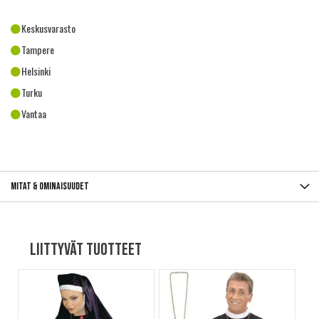
Keskusvarasto
Tampere
Helsinki
Turku
Vantaa
Mitat & ominaisuudet
Liittyvät tuotteet