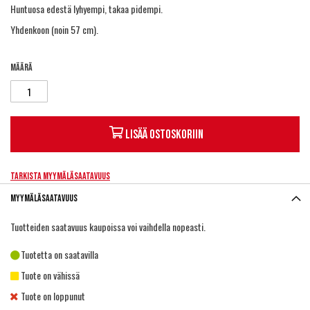
Huntuosa edestä lyhyempi, takaa pidempi.
Yhdenkoon (noin 57 cm).
Määrä
Lisää ostoskoriin
Tarkista myymäläsaatavuus
Myymäläsaatavuus
Tuotteiden saatavuus kaupoissa voi vaihdella nopeasti.
Tuotetta on saatavilla
Tuote on vähissä
Tuote on loppunut