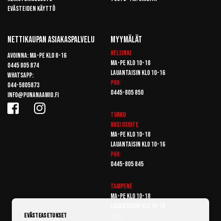
Evästeiden käyttö
Nettikaupan Asiakaspalvelu
Myymälät
Helsinki
Avoinna: Ma-pe klo 8-16
Ma-pe klo 10-18
0445 805 874
Lauantaisin klo 10-16
Whatsapp:
Puh:
044-5805873
0445-805 850
info@punanaamio.fi
Turku
Uusi osoite
Ma-pe klo 10-18
Lauantaisin klo 10-16
Puh:
0445-805 845
Tampere
Ma-pe klo 10-18
Lauantaisin klo 10-16
Puh:
Evästeasetukset