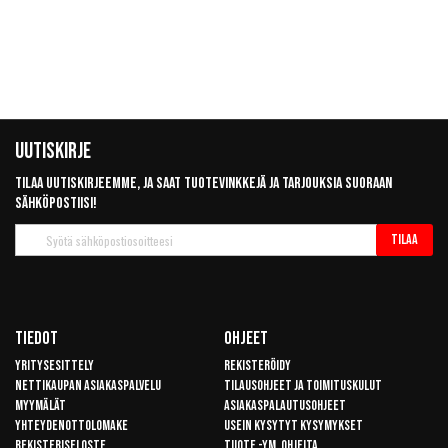
Uutiskirje
Tilaa uutiskirjeemme, ja saat tuotevinkkejä ja tarjouksia suoraan
sähköpostiisi!
Tilaa
Tilaa
uutiskirje
Tiedot
Ohjeet
Yritysesittely
Rekisteröidy
Nettikaupan asiakaspalvelu
Tilausohjeet ja toimituskulut
Myymälät
Asiakaspalautusohjeet
Yhteydenottolomake
Usein kysytyt kysymykset
Rekisteriseloste
Tuote -ym. ohjeita