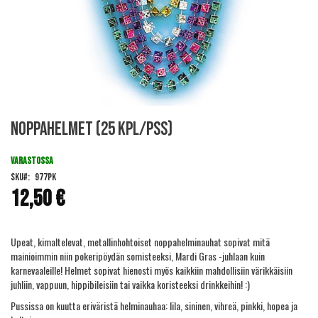
Skip
Noppahelmet (25 kpl/pss)
to
the
beginning
VARASTOSSA
of
SKU
977PK
the
12,50 €
images
gallery
Upeat, kimaltelevat, metallinhohtoiset noppahelminauhat sopivat mitä
mainioimmin niin pokeripöydän somisteeksi, Mardi Gras -juhlaan kuin
karnevaaleille! Helmet sopivat hienosti myös kaikkiin mahdollisiin värikkäisiin
juhliin, vappuun, hippibileisiin tai vaikka koristeeksi drinkkeihin! :)
Pussissa on kuutta eriväristä helminauhaa: lila, sininen, vihreä, pinkki, hopea ja