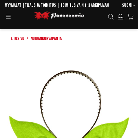
Skip
Kieli
Myymälät
|
Tilaus ja toimitus
| Toimitus vain 1-3 arkipäivää!
Suomi
to
Toggle
Hae
Content
Navigation
Etusivu
Noidankorvapanta
Skip
to
the
end
of
the
images
gallery