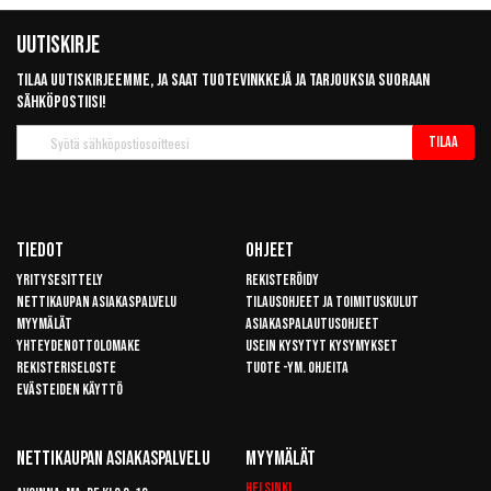
Uutiskirje
Tilaa uutiskirjeemme, ja saat tuotevinkkejä ja tarjouksia suoraan
sähköpostiisi!
Tilaa
Tilaa
uutiskirje
Tiedot
Ohjeet
Yritysesittely
Rekisteröidy
Nettikaupan asiakaspalvelu
Tilausohjeet ja toimituskulut
Myymälät
Asiakaspalautusohjeet
Yhteydenottolomake
Usein kysytyt kysymykset
Rekisteriseloste
Tuote -ym. ohjeita
Evästeiden käyttö
Nettikaupan Asiakaspalvelu
Myymälät
Helsinki