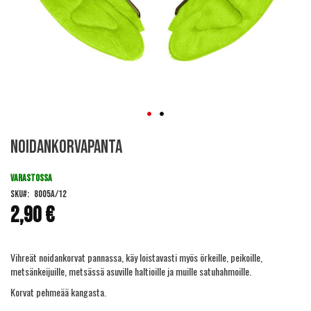
Skip
Noidankorvapanta
to
the
beginning
VARASTOSSA
of
SKU
8005A/12
the
2,90 €
images
gallery
Vihreät noidankorvat pannassa, käy loistavasti myös örkeille, peikoille,
metsänkeijuille, metsässä asuville haltioille ja muille satuhahmoille.
Korvat pehmeää kangasta.