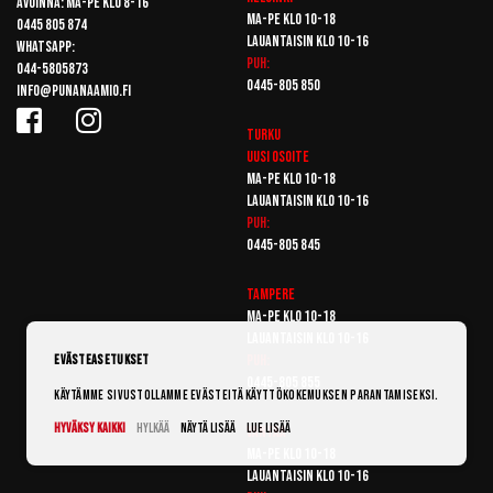
Avoinna: Ma-pe klo 8-16
Ma-pe klo 10-18
0445 805 874
Lauantaisin klo 10-16
Whatsapp:
Puh:
044-5805873
0445-805 850
info@punanaamio.fi
Turku
Uusi osoite
Ma-pe klo 10-18
Lauantaisin klo 10-16
Puh:
0445-805 845
Tampere
Ma-pe klo 10-18
Lauantaisin klo 10-16
Puh:
Evästeasetukset
0445-805 855
Käytämme sivustollamme evästeitä käyttökokemuksen parantamiseksi.
Hyväksy kaikki
Hylkää
Näytä lisää
Lue lisää
Vantaa
Ma-pe klo 10-18
Lauantaisin klo 10-16