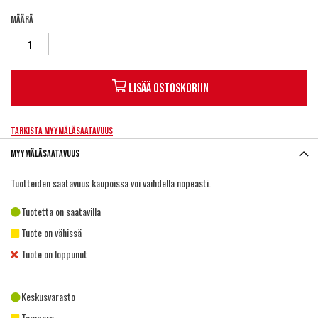
Määrä
Lisää ostoskoriin
Tarkista myymäläsaatavuus
Myymäläsaatavuus
Tuotteiden saatavuus kaupoissa voi vaihdella nopeasti.
Tuotetta on saatavilla
Tuote on vähissä
Tuote on loppunut
Keskusvarasto
Tampere