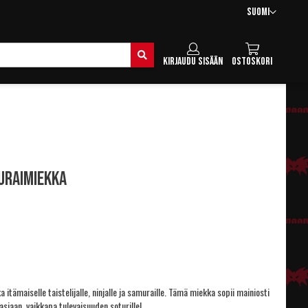
Kieli
Suomi
Hae
Kirjaudu sisään
Ostoskori
uraimiekka
itämaiselle taistelijalle, ninjalle ja samuraille. Tämä miekka sopii mainiosti
tasiaan, vaikkapa tulevaisuuden soturille!