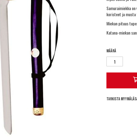
Samuraimiekka on v
koristeet ja musta 
Miekan pituus tupe
Katana-miekan sanot
Määrä
Tarkista myymäläs