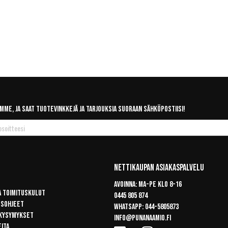
mme, ja saat tuotevinkkejä ja tarjouksia suoraan sähköpostiisi!
Nettikaupan Asiakaspalvelu
Avoinna: Ma-pe klo 8-16
a toimituskulut
0445 805 874
usohjeet
Whatsapp:
044-5805873
 kysymykset
info@punanaamio.fi
eita