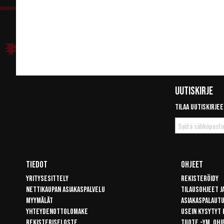
Uutiskirje
Tilaa uutiskirjee
Tilaa
uutiskirje
Tiedot
Ohjeet
Yritysesittely
Rekisteröidy
Nettikaupan asiakaspalvelu
Tilausohjeet j
Myymälät
Asiakaspalaut
Yhteydenottolomake
Usein kysytyt
Rekisteriseloste
Tuote -ym. ohj