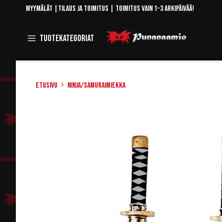
Skip
Myymälät
|
Tilaus ja toimitus
| Toimitus vain 1-3 arkipäivää!
to
Content
Toggle
Tuotekategoriat
Navigation
Etusivu
Ninja/Samuraimiekka
Skip
to
the
end
of
the
images
gallery