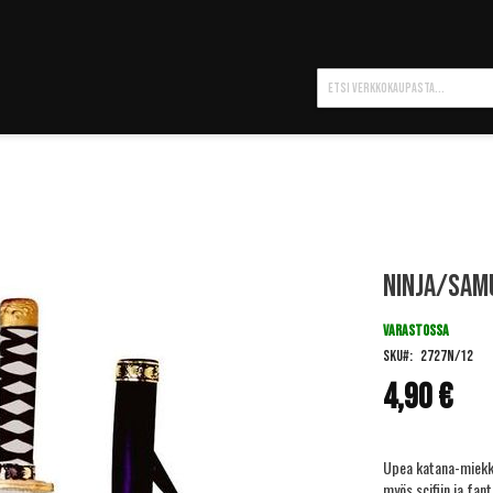
Hae
Ninja/Sam
VARASTOSSA
SKU
2727N/12
4,90 €
Upea katana-miekka 
myös scifiin ja fan