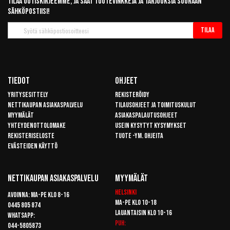
Tilaa uutiskirjeemme, ja saat tuotevinkkejä ja tarjouksia suoraan
sähköpostiisi!
Tilaa
Tilaa
uutiskirje
Tiedot
Ohjeet
Yritysesittely
Rekisteröidy
Nettikaupan asiakaspalvelu
Tilausohjeet ja toimituskulut
Myymälät
Asiakaspalautusohjeet
Yhteydenottolomake
Usein kysytyt kysymykset
Rekisteriseloste
Tuote -ym. ohjeita
Evästeiden käyttö
Nettikaupan Asiakaspalvelu
Myymälät
Helsinki
Avoinna: Ma-pe klo 8-16
Ma-pe klo 10-18
0445 805 874
Lauantaisin klo 10-16
Whatsapp:
Puh:
044-5805873