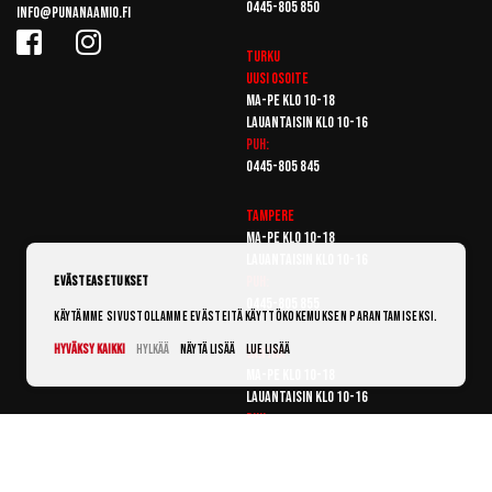
0445-805 850
info@punanaamio.fi
Turku
Uusi osoite
Ma-pe klo 10-18
Lauantaisin klo 10-16
Puh:
0445-805 845
Tampere
Ma-pe klo 10-18
Lauantaisin klo 10-16
Puh:
Evästeasetukset
0445-805 855
Käytämme sivustollamme evästeitä käyttökokemuksen parantamiseksi.
Hyväksy kaikki
Hylkää
Näytä lisää
Lue lisää
Vantaa
Ma-pe klo 10-18
Lauantaisin klo 10-16
Puh:
0445-805 865