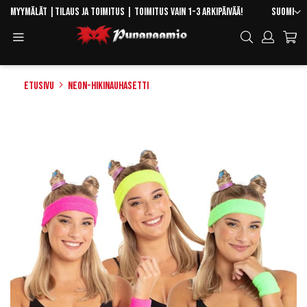
Skip
Kieli
Myymälät
|
Tilaus ja toimitus
| Toimitus vain 1-3 arkipäivää!
Suomi
to
Toggle
Hae
Content
Navigation
Etusivu
Neon-hikinauhasetti
Skip
to
the
end
of
the
images
gallery