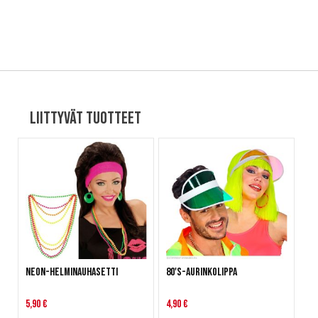
Liittyvät tuotteet
Neon-helminauhasetti
80's-aurinkolippa
5,90 €
4,90 €