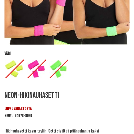
Väri
Skip
Neon-hikinauhasetti
to
the
beginning
LOPPU VARASTOSTA
of
SKU
64678-80FO
the
images
gallery
Hikinauhasetti kasarityyliin! Setti sisältää päänauhan ja kaksi