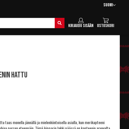
Kieli
Suomi
Hae
Kirjaudu sisään
Ostoskori
enin hattu
ttu taas monella jännällä ja mielenkiintoisella asialla, kun merikapteeni
ohjaa purren eteenpäin. Tämä kipparin lakki päässä on kapteenin arvovalta