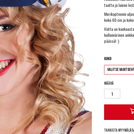
taattu ja laivan las
Merikapteenin ulja
koko 60 cm ja koko
Hattu on kankaasta
kullanvärinen ankku
päässä! :)
Koko
Määrä
Tarkista myymäläs