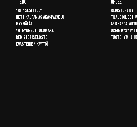
Tiedot
Ohjeet
Yritysesittely
Rekisteröidy
Nettikaupan asiakaspalvelu
Tilausohjeet j
Myymälät
Asiakaspalaut
Yhteydenottolomake
Usein kysytyt
Rekisteriseloste
Tuote -ym. ohj
Evästeiden käyttö