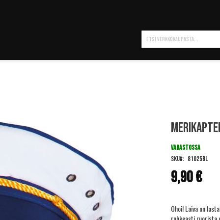
Hae
Merikapte
VARASTOSSA
SKU
81025BL
9,90 €
Ohoi! Laiva on lasta
rohkeasti ruorista 