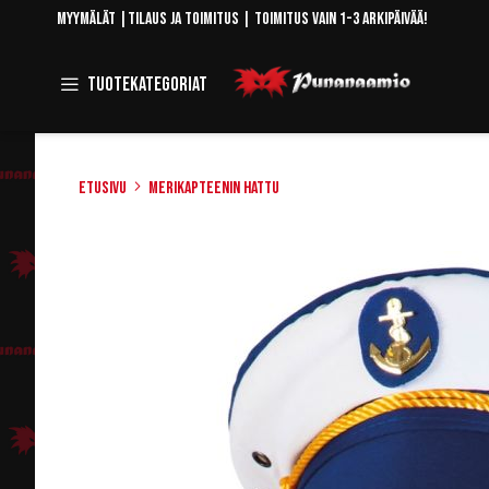
Skip
Myymälät
|
Tilaus ja toimitus
| Toimitus vain 1-3 arkipäivää!
to
Content
Toggle
Tuotekategoriat
Navigation
Etusivu
Merikapteenin hattu
Skip
to
the
end
of
the
images
gallery