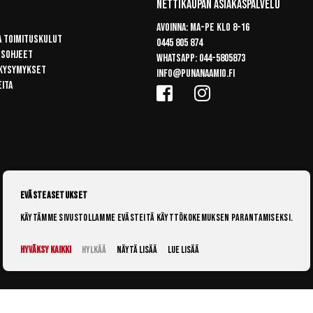
Nettikaupan Asiakaspalvelu
Avoinna: Ma-pe klo 8-16
a toimituskulut
0445 805 874
usohjeet
Whatsapp:
044-5805873
 kysymykset
info@punanaamio.fi
eita
Evästeasetukset
Käytämme sivustollamme evästeitä käyttökokemuksen parantamiseksi.
Hyväksy kaikki
Hylkää
Näytä lisää
Lue lisää