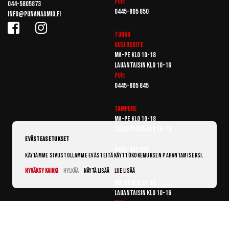
Puh:
044-5805873
0445-805 850
info@punanaamio.fi
Turku
Uusi osoite
Ma-pe klo 10-18
Lauantaisin klo 10-16
Puh:
0445-805 845
Tampere
Ma-pe klo 10-18
Lauantaisin klo 10-16
Puh:
Evästeasetukset
0445-805 855
Käytämme sivustollamme evästeitä käyttökokemuksen parantamiseksi.
Hyväksy kaikki
Hylkää
Näytä lisää
Lue lisää
Vantaa
Ma-pe klo 10-18
Lauantaisin klo 10-16
Puh:
0445-805 865