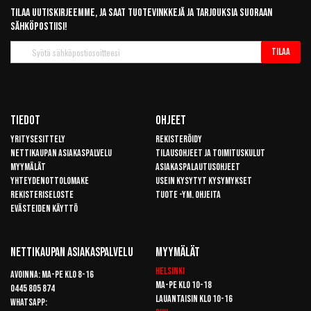
Tilaa uutiskirjeemme, ja saat tuotevinkkejä ja tarjouksia suoraan
sähköpostiisi!
Tilaa
Tilaa
uutiskirje
Tiedot
Ohjeet
Yritysesittely
Rekisteröidy
Nettikaupan asiakaspalvelu
Tilausohjeet ja toimituskulut
Myymälät
Asiakaspalautusohjeet
Yhteydenottolomake
Usein kysytyt kysymykset
Rekisteriseloste
Tuote -ym. ohjeita
Evästeiden käyttö
Nettikaupan Asiakaspalvelu
Myymälät
Helsinki
Avoinna: Ma-pe klo 8-16
Ma-pe klo 10-18
0445 805 874
Lauantaisin klo 10-16
Whatsapp: