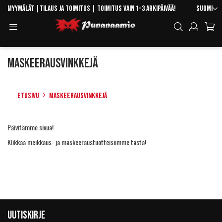
Skip
Kieli
Myymälät
|
Tilaus ja toimitus
| Toimitus vain 1-3 arkipäivää!
Suomi
to
Toggle
Hae
Content
Navigation
Maskeerausvinkkejä
Etusivu
Maskeerausvinkkejä
Päivitämme sivua!
Klikkaa meikkaus- ja maskeeraustuotteisiimme tästä!
Uutiskirje