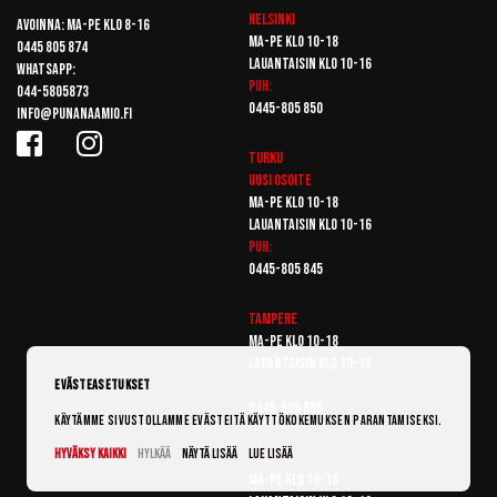
Helsinki
Avoinna: Ma-pe klo 8-16
Ma-pe klo 10-18
0445 805 874
Lauantaisin klo 10-16
Whatsapp:
Puh:
044-5805873
0445-805 850
info@punanaamio.fi
Turku
Uusi osoite
Ma-pe klo 10-18
Lauantaisin klo 10-16
Puh:
0445-805 845
Tampere
Ma-pe klo 10-18
Lauantaisin klo 10-16
Puh:
Evästeasetukset
0445-805 855
Käytämme sivustollamme evästeitä käyttökokemuksen parantamiseksi.
Hyväksy kaikki
Hylkää
Näytä lisää
Lue lisää
Vantaa
Ma-pe klo 10-18