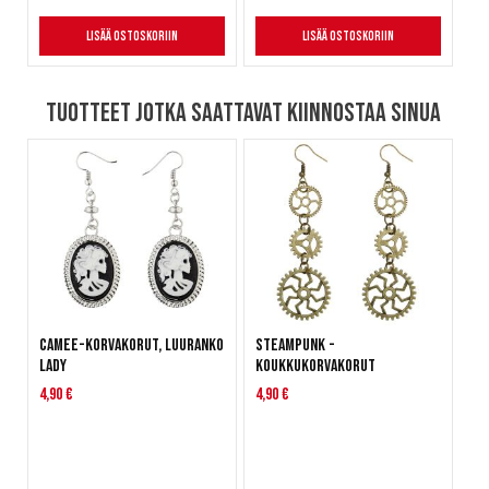
Lisää ostoskoriin
Lisää ostoskoriin
Tuotteet jotka saattavat kiinnostaa sinua
Camee-korvakorut, Luuranko
Steampunk -
Lady
koukkukorvakorut
4,90 €
4,90 €