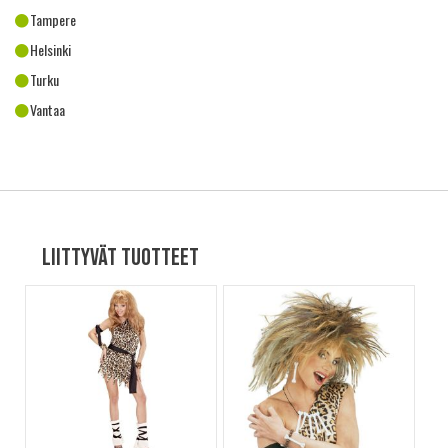
Tampere
Helsinki
Turku
Vantaa
Liittyvät tuotteet