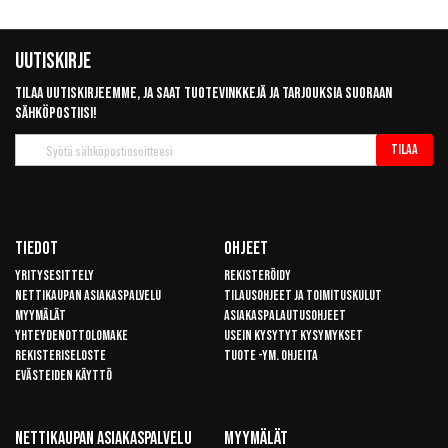
Uutiskirje
Tilaa uutiskirjeemme, ja saat tuotevinkkejä ja tarjouksia suoraan
sähköpostiisi!
Tilaa
Tilaa
uutiskirje
Tiedot
Ohjeet
Yritysesittely
Rekisteröidy
Nettikaupan asiakaspalvelu
Tilausohjeet ja toimituskulut
Myymälät
Asiakaspalautusohjeet
Yhteydenottolomake
Usein kysytyt kysymykset
Rekisteriseloste
Tuote -ym. ohjeita
Evästeiden käyttö
Nettikaupan Asiakaspalvelu
Myymälät