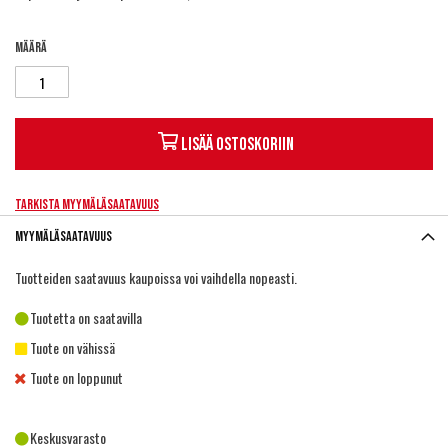
Määrä
Lisää ostoskoriin
Tarkista myymäläsaatavuus
Myymäläsaatavuus
Tuotteiden saatavuus kaupoissa voi vaihdella nopeasti.
Tuotetta on saatavilla
Tuote on vähissä
Tuote on loppunut
Keskusvarasto