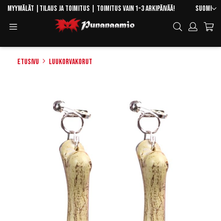
Skip
Kieli
Myymälät
|
Tilaus ja toimitus
| Toimitus vain 1-3 arkipäivää!
Suomi
to
Toggle
Hae
Content
Navigation
Etusivu
Luukorvakorut
Skip
to
the
end
of
the
images
gallery