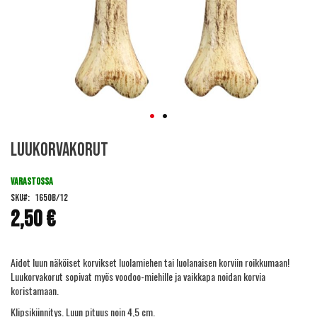
Skip
Luukorvakorut
to
the
beginning
VARASTOSSA
of
SKU
1650B/12
the
2,50 €
images
gallery
Aidot luun näköiset korvikset luolamiehen tai luolanaisen korviin roikkumaan!
Luukorvakorut sopivat myös voodoo-miehille ja vaikkapa noidan korvia
koristamaan.
Klipsikiinnitys. Luun pituus noin 4,5 cm.