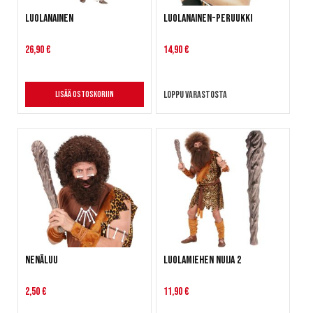
Luolanainen
Luolanainen-peruukki
26,90 €
14,90 €
Loppu varastosta
Lisää ostoskoriin
Nenäluu
Luolamiehen nuija 2
2,50 €
11,90 €