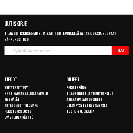
Uutiskirje
Tilaa uutiskirjeemme, ja saat tuotevinkkejä ja tarjouksia suoraan
sähköpostiisi!
Tilaa
Tilaa
uutiskirje
Tiedot
Ohjeet
Yritysesittely
Rekisteröidy
Nettikaupan asiakaspalvelu
Tilausohjeet ja toimituskulut
Myymälät
Asiakaspalautusohjeet
Yhteydenottolomake
Usein kysytyt kysymykset
Rekisteriseloste
Tuote -ym. ohjeita
Evästeiden käyttö