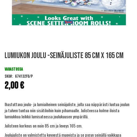
Skip
Lumiukon joulu -seinäjuliste 85 cm x 165 cm
to
the
beginning
VARASTOSSA
of
SKU
674132FO/P
the
2,00 €
images
gallery
Ihastuttava joulu- ja lumiaiheinen seinäjuliste, jolla saa näppärästi luotua joulun
ja talven tuntua niin sisätiloihin kuin pihamaalle. Julisteessa kolme iloista
lumiukkoa leikkii lumisateessa joulukuusen ympärillä.
Julisteen korkeus on noin 85 cm ja leveys 165 cm.
Joulujuliste on valmistettu kevyestä muovista ja se pysyy seinällä vaikkapa