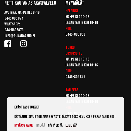
Nettikaupan Asiakaspalvelu
Myymälät
Helsinki
Avoinna: Ma-pe klo 8-16
Ma-pe klo 10-18
0445 805 874
Lauantaisin klo 10-16
Whatsapp:
Puh:
044-5805873
0445-805 850
info@punanaamio.fi
Turku
Uusi osoite
Ma-pe klo 10-18
Lauantaisin klo 10-16
Puh:
0445-805 845
Tampere
Ma-pe klo 10-18
Lauantaisin klo 10-16
Puh:
Evästeasetukset
0445-805 855
Käytämme sivustollamme evästeitä käyttökokemuksen parantamiseksi.
Hyväksy kaikki
Hylkää
Näytä lisää
Lue lisää
Vantaa