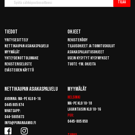
Tilaa
uutiskirje
Tiedot
Ohjeet
Yritysesittely
Rekisteröidy
Nettikaupan asiakaspalvelu
Tilausohjeet ja toimituskulut
Myymälät
Asiakaspalautusohjeet
Yhteydenottolomake
Usein kysytyt kysymykset
Rekisteriseloste
Tuote -ym. ohjeita
Evästeiden käyttö
Nettikaupan Asiakaspalvelu
Myymälät
Helsinki
Avoinna: Ma-pe klo 8-16
Ma-pe klo 10-18
0445 805 874
Lauantaisin klo 10-16
Whatsapp:
Puh:
044-5805873
0445-805 850
info@punanaamio.fi
Turku