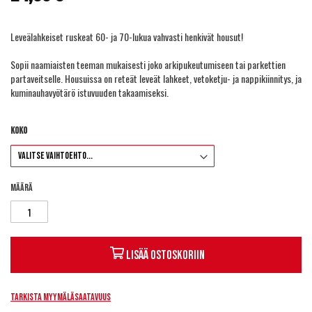
Leveälahkeiset ruskeat 60- ja 70-lukua vahvasti henkivät housut!
Sopii naamiaisten teeman mukaisesti joko arkipukeutumiseen tai parkettien
partaveitselle. Housuissa on reteät leveät lahkeet, vetoketju- ja nappikiinnitys, ja
kuminauhavyötärö istuvuuden takaamiseksi.
Koko
Määrä
Lisää ostoskoriin
Tarkista myymäläsaatavuus