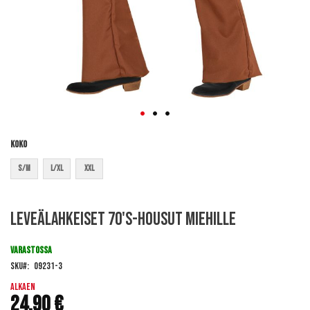
Koko
S/M
L/XL
XXL
Skip
Leveälahkeiset 70's-housut miehille
to
the
beginning
VARASTOSSA
of
SKU
09231-3
the
images
Alkaen
24,90 €
gallery