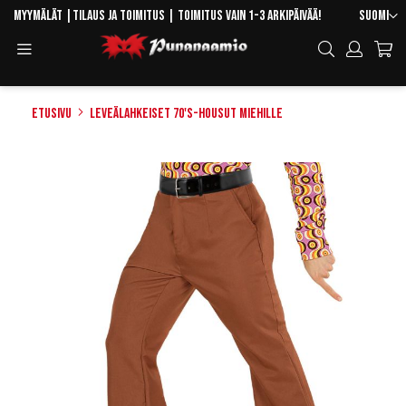
Skip
Kieli
Myymälät
|
Tilaus ja toimitus
| Toimitus vain 1-3 arkipäivää!
Suomi
to
Toggle
Hae
Content
Navigation
Etusivu
Leveälahkeiset 70's-housut miehille
Skip
to
the
end
of
the
images
gallery