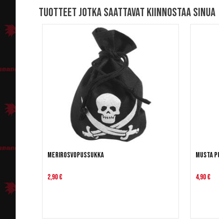
Tuotteet jotka saattavat kiinnostaa sinua
Merirosvopussukka
Musta p
2,90 €
4,90 €