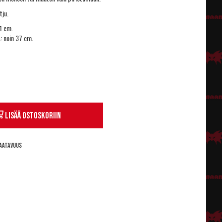
tju.
1 cm.
: noin 37 cm.
Lisää ostoskoriin
aatavuus