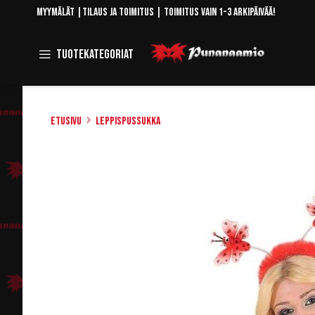
Skip
Myymälät
|
Tilaus ja toimitus
| Toimitus vain 1-3 arkipäivää!
to
Content
Toggle
Tuotekategoriat
Navigation
Etusivu
Leppispussukka
Skip
to
the
end
of
the
images
gallery