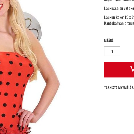
Laukussa on vetoke
Laukun koko: 19 x 2
Kantokahvan pituus
Määrä
Tarkista myymäläs