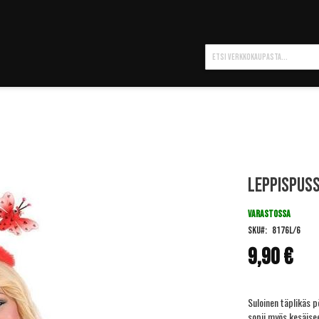
Hae
Leppispus
VARASTOSSA
SKU
8176L/6
9,90 €
Suloinen täplikäs p
sopii myös kesäise