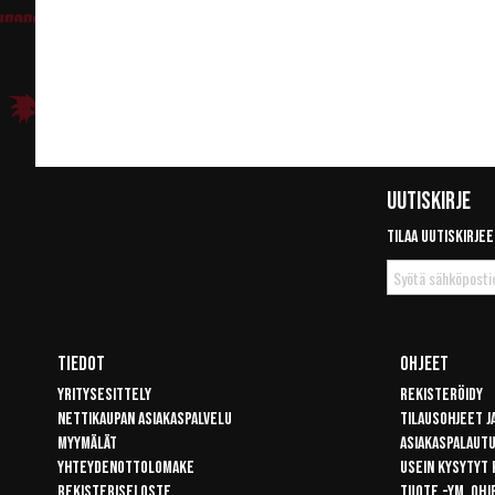
Uutiskirje
Tilaa uutiskirjee
Tilaa
uutiskirje
Tiedot
Ohjeet
Yritysesittely
Rekisteröidy
Nettikaupan asiakaspalvelu
Tilausohjeet j
Myymälät
Asiakaspalaut
Yhteydenottolomake
Usein kysytyt
Rekisteriseloste
Tuote -ym. ohj