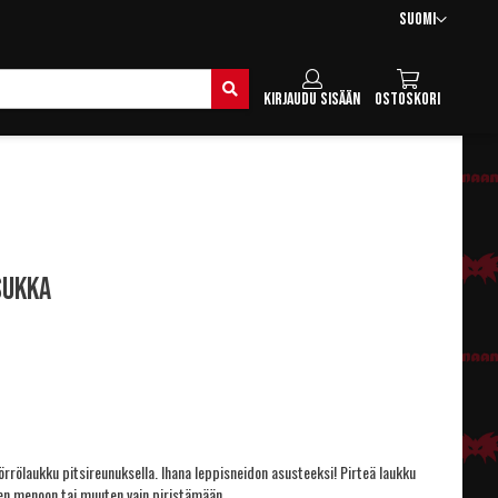
Kieli
Suomi
Hae
Kirjaudu sisään
Ostoskori
sukka
örrölaukku pitsireunuksella. Ihana leppisneidon asusteeksi! Pirteä laukku
en menoon tai muuten vain piristämään.