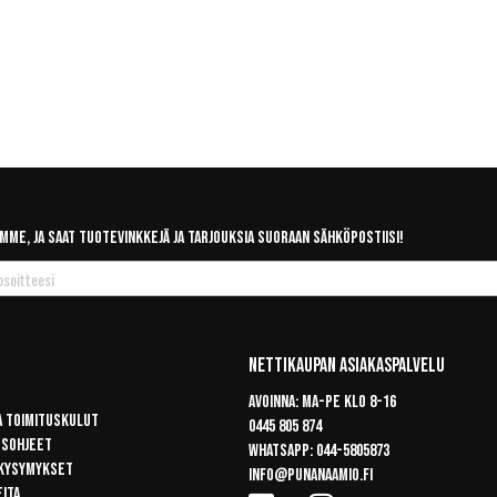
mme, ja saat tuotevinkkejä ja tarjouksia suoraan sähköpostiisi!
Nettikaupan Asiakaspalvelu
Avoinna: Ma-pe klo 8-16
a toimituskulut
0445 805 874
usohjeet
Whatsapp:
044-5805873
 kysymykset
info@punanaamio.fi
eita