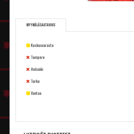
Skip
to
Myymäläsaatavuus
the
beginning
of
the
Keskusvarasto
images
gallery
Tampere
Helsinki
Turku
Vantaa