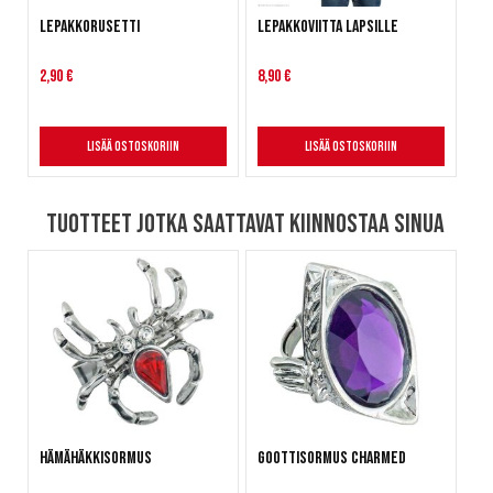
Lepakkorusetti
Lepakkoviitta lapsille
2,90 €
8,90 €
Lisää ostoskoriin
Lisää ostoskoriin
Tuotteet jotka saattavat kiinnostaa sinua
Hämähäkkisormus
Goottisormus Charmed