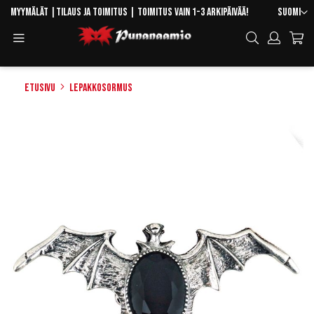
Skip
Kieli
Myymälät
|
Tilaus ja toimitus
| Toimitus vain 1-3 arkipäivää!
Suomi
to
Toggle
Hae
Content
Navigation
Etusivu
Lepakkosormus
Skip
to
the
end
of
the
images
gallery