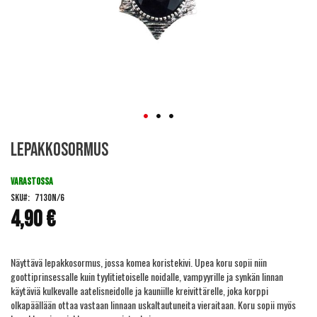
Skip
Lepakkosormus
to
the
beginning
VARASTOSSA
of
SKU
7130N/6
the
4,90 €
images
gallery
Näyttävä lepakkosormus, jossa komea koristekivi. Upea koru sopii niin
goottiprinsessalle kuin tyylitietoiselle noidalle, vampyyrille ja synkän linnan
käytäviä kulkevalle aatelisneidolle ja kauniille kreivittärelle, joka korppi
olkapäällään ottaa vastaan linnaan uskaltautuneita vieraitaan. Koru sopii myös