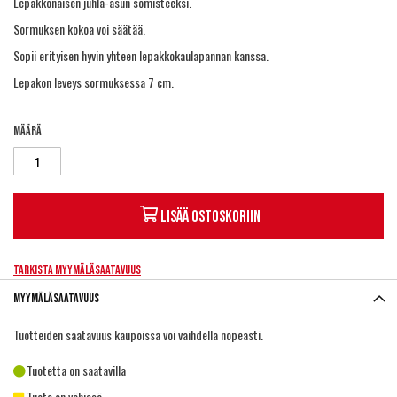
Lepakkonaisen juhla-asun somisteeksi.
Sormuksen kokoa voi säätää.
Sopii erityisen hyvin yhteen lepakkokaulapannan kanssa.
Lepakon leveys sormuksessa 7 cm.
Määrä
Lisää ostoskoriin
Tarkista myymäläsaatavuus
Myymäläsaatavuus
Tuotteiden saatavuus kaupoissa voi vaihdella nopeasti.
Tuotetta on saatavilla
Tuote on vähissä