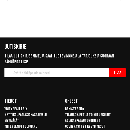
Uutiskirje
Tilaa uutiskirjeemme, ja saat tuotevinkkejä ja tarjouksia suoraan
sähköpostiisi!
Tilaa
Tilaa
uutiskirje
Tiedot
Ohjeet
Yritysesittely
Rekisteröidy
Nettikaupan asiakaspalvelu
Tilausohjeet ja toimituskulut
Myymälät
Asiakaspalautusohjeet
Yhteydenottolomake
Usein kysytyt kysymykset