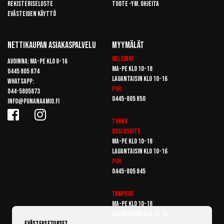
Rekisteriseloste
Tuote -ym. ohjeita
Evästeiden käyttö
Nettikaupan Asiakaspalvelu
Myymälät
Helsinki
Avoinna: Ma-pe klo 8-16
Ma-pe klo 10-18
0445 805 874
Lauantaisin klo 10-16
Whatsapp:
Puh:
044-5805873
0445-805 850
info@punanaamio.fi
Turku
Uusi osoite
Ma-pe klo 10-18
Lauantaisin klo 10-16
Puh:
0445-805 845
Tampere
Ma-pe klo 10-18
Lauantaisin klo 10-16
Puh:
Evästeasetukset