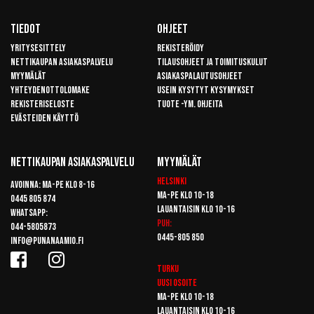
Tiedot
Ohjeet
Yritysesittely
Rekisteröidy
Nettikaupan asiakaspalvelu
Tilausohjeet ja toimituskulut
Myymälät
Asiakaspalautusohjeet
Yhteydenottolomake
Usein kysytyt kysymykset
Rekisteriseloste
Tuote -ym. ohjeita
Evästeiden käyttö
Nettikaupan Asiakaspalvelu
Myymälät
Helsinki
Avoinna: Ma-pe klo 8-16
Ma-pe klo 10-18
0445 805 874
Lauantaisin klo 10-16
Whatsapp:
Puh:
044-5805873
0445-805 850
info@punanaamio.fi
Turku
Uusi osoite
Ma-pe klo 10-18
Lauantaisin klo 10-16