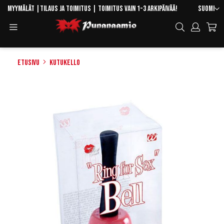
Skip
Kieli
Myymälät
|
Tilaus ja toimitus
| Toimitus vain 1-3 arkipäivää!
Suomi
to
Toggle
Hae
Content
Navigation
Etusivu
Kutukello
Skip
to
the
end
of
the
images
gallery