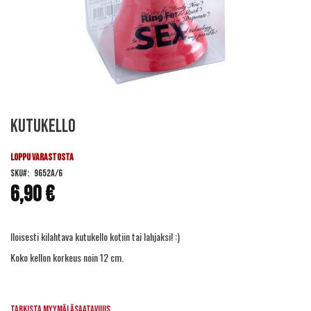
Skip
Kutukello
to
the
beginning
LOPPU VARASTOSTA
of
SKU
9652A/6
the
6,90 €
images
gallery
Iloisesti kilahtava kutukello kotiin tai lahjaksi! :)
Koko kellon korkeus noin 12 cm.
Tarkista myymäläsaatavuus