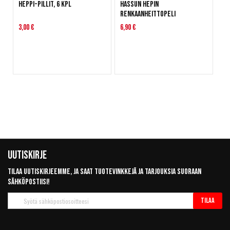
Heppi-pillit, 6 kpl
Hassun Hepin
renkaanheittopeli
3,00 €
6,90 €
Uutiskirje
Tilaa uutiskirjeemme, ja saat tuotevinkkejä ja tarjouksia suoraan
sähköpostiisi!
Tilaa
Tilaa
uutiskirje