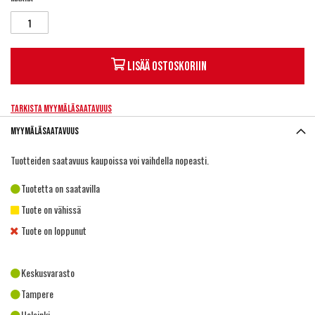
Lisää ostoskoriin
Tarkista myymäläsaatavuus
Myymäläsaatavuus
Tuotteiden saatavuus kaupoissa voi vaihdella nopeasti.
Tuotetta on saatavilla
Tuote on vähissä
Tuote on loppunut
Keskusvarasto
Tampere
Helsinki