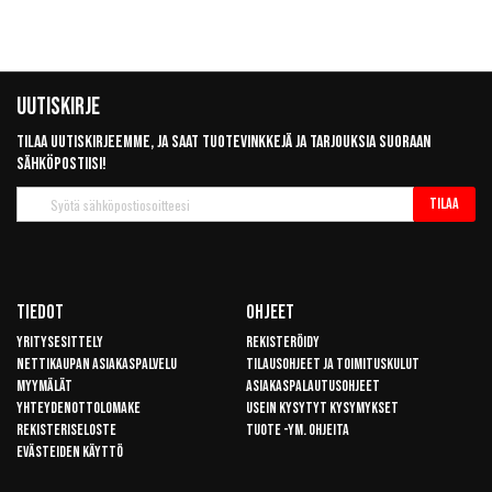
Uutiskirje
Tilaa uutiskirjeemme, ja saat tuotevinkkejä ja tarjouksia suoraan
sähköpostiisi!
Tilaa
Tilaa
uutiskirje
Tiedot
Ohjeet
Yritysesittely
Rekisteröidy
Nettikaupan asiakaspalvelu
Tilausohjeet ja toimituskulut
Myymälät
Asiakaspalautusohjeet
Yhteydenottolomake
Usein kysytyt kysymykset
Rekisteriseloste
Tuote -ym. ohjeita
Evästeiden käyttö