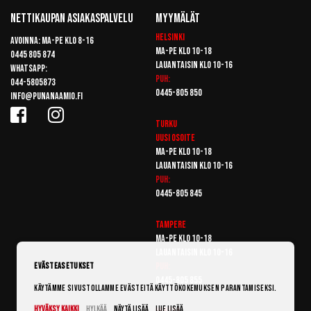
Nettikaupan Asiakaspalvelu
Myymälät
Helsinki
Avoinna: Ma-pe klo 8-16
Ma-pe klo 10-18
0445 805 874
Lauantaisin klo 10-16
Whatsapp:
Puh:
044-5805873
0445-805 850
info@punanaamio.fi
Turku
Uusi osoite
Ma-pe klo 10-18
Lauantaisin klo 10-16
Puh:
0445-805 845
Tampere
Ma-pe klo 10-18
Lauantaisin klo 10-16
Puh:
Evästeasetukset
0445-805 855
Käytämme sivustollamme evästeitä käyttökokemuksen parantamiseksi.
Hyväksy kaikki
Hylkää
Näytä lisää
Lue lisää