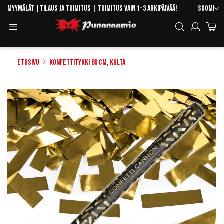
Skip
Kieli
Myymälät
|
Tilaus ja toimitus
| Toimitus vain 1-3 arkipäivää!
Suomi
to
Toggle
Hae
Content
Navigation
Etusivu
Konfettitykki 80 cm, kulta
Skip
to
the
end
of
the
images
gallery