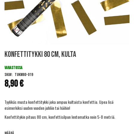
Skip
Konfettitykki 80 cm, kulta
to
the
beginning
VARASTOSSA
of
SKU
TUKM80-019
the
8,90 €
images
gallery
Tyylikäs musta konfettitykki joka ampuu kultaista konfettia. Upea lisä
esimerkiksi uuden vuoden juhliin tai häihin!
Konfettitykin pituus 80 cm, konfettisilpun lentomatka noin 5-8 metriä.
Määrä