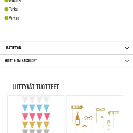
Turku
Vantaa
Lisätietoja
Mitat & ominaisuudet
Liittyvät tuotteet