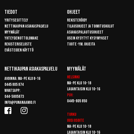
Tiedot
Ohjeet
Yritysesittely
Rekisteröidy
Nettikaupan asiakaspalvelu
Tilausohjeet ja toimituskulut
Myymälät
Asiakaspalautusohjeet
Yhteydenottolomake
Usein kysytyt kysymykset
Rekisteriseloste
Tuote -ym. ohjeita
Evästeiden käyttö
Nettikaupan Asiakaspalvelu
Myymälät
Helsinki
Avoinna: Ma-pe klo 8-16
Ma-pe klo 10-18
0445 805 874
Lauantaisin klo 10-16
Whatsapp:
Puh:
044-5805873
0445-805 850
info@punanaamio.fi
Turku
Uusi osoite
Ma-pe klo 10-18
Lauantaisin klo 10-16