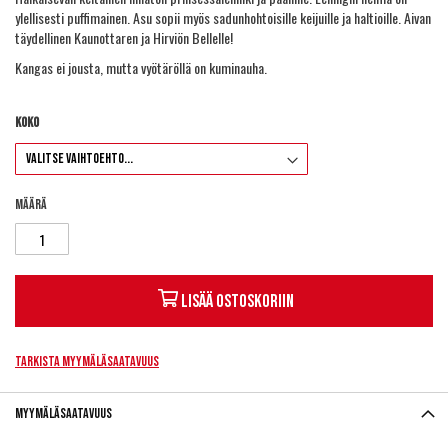
ylellisesti puffimainen. Asu sopii myös sadunhohtoisille keijuille ja haltioille. Aivan
täydellinen Kaunottaren ja Hirviön Bellelle!
Kangas ei jousta, mutta vyötäröllä on kuminauha.
Koko
Määrä
Lisää ostoskoriin
Tarkista myymäläsaatavuus
Myymäläsaatavuus