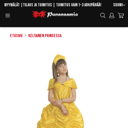
Skip
Kieli
Myymälät
|
Tilaus ja toimitus
| Toimitus vain 1-3 arkipäivää!
Suomi
to
Toggle
Hae
Content
Navigation
Etusivu
Keltainen prinsessa
Skip
to
the
end
of
the
images
gallery