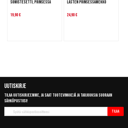
Somistesetti, prinsessa
Lasten prinsessamekko
19,90 €
24,90 €
Uutiskirje
Tilaa uutiskirjeemme, ja saat tuotevinkkejä ja tarjouksia suoraan
sähköpostiisi!
Tilaa
Tilaa
uutiskirje