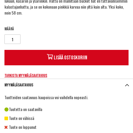
lukuun, kasariin ja ysäriinkin. Hattu on malliltaan bucket hat eli tuttavallisemmin
kalastajanhattu, ja se on kokonaan pinkkiä karvaa niin yltä kuin alta. Yksi koko,
noin 58 cm.
Määrä
Lisää ostoskoriin
Tarkista myymäläsaatavuus
Myymäläsaatavuus
Tuotteiden saatavuus kaupoissa voi vaihdella nopeasti.
Tuotetta on saatavilla
Tuote on vähissä
Tuote on loppunut