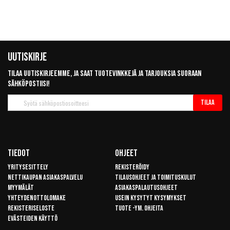
Uutiskirje
Tilaa uutiskirjeemme, ja saat tuotevinkkejä ja tarjouksia suoraan
sähköpostiisi!
Tilaa
Tilaa
uutiskirje
Tiedot
Ohjeet
Yritysesittely
Rekisteröidy
Nettikaupan asiakaspalvelu
Tilausohjeet ja toimituskulut
Myymälät
Asiakaspalautusohjeet
Yhteydenottolomake
Usein kysytyt kysymykset
Rekisteriseloste
Tuote -ym. ohjeita
Evästeiden käyttö