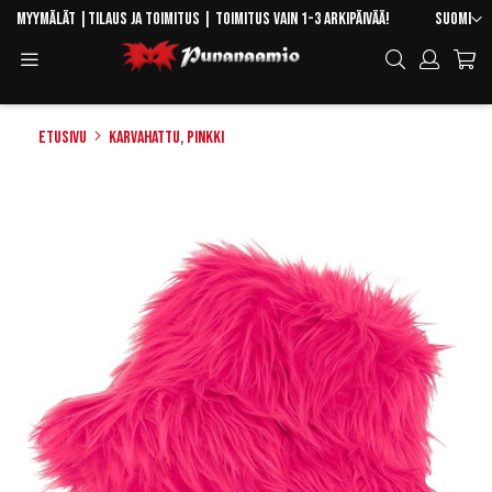
Skip
Kieli
Myymälät
|
Tilaus ja toimitus
| Toimitus vain 1-3 arkipäivää!
Suomi
to
Toggle
Hae
Content
Navigation
Etusivu
Karvahattu, pinkki
Skip
to
the
end
of
the
images
gallery