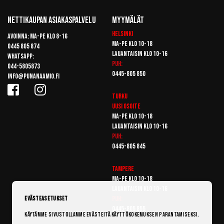
Nettikaupan Asiakaspalvelu
Myymälät
Helsinki
Avoinna: Ma-pe klo 8-16
Ma-pe klo 10-18
0445 805 874
Lauantaisin klo 10-16
Whatsapp:
Puh:
044-5805873
0445-805 850
info@punanaamio.fi
Turku
Uusi osoite
Ma-pe klo 10-18
Lauantaisin klo 10-16
Puh:
0445-805 845
Tampere
Ma-pe klo 10-18
Lauantaisin klo 10-16
Puh:
Evästeasetukset
0445-805 855
Käytämme sivustollamme evästeitä käyttökokemuksen parantamiseksi.