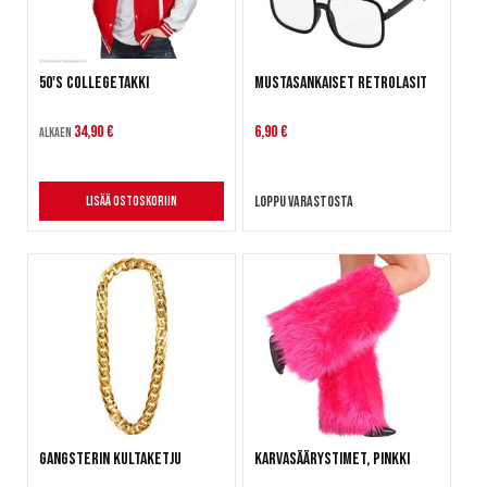
50's collegetakki
Mustasankaiset retrolasit
34,90 €
6,90 €
Alkaen
Loppu varastosta
Lisää ostoskoriin
Gangsterin kultaketju
Karvasäärystimet, pinkki