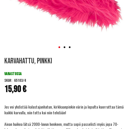
Skip
Karvahattu, pinkki
to
the
beginning
VARASTOSSA
of
SKU
65103/4
the
15,90 €
images
gallery
Jos voi yhdistää kalastajanhatun, kirkkaanpinkin värin ja lopulta kuorruttaa tämä
kaikki karvalla, niin totta kai niin tehdään!
Aivan huikea lätsä 2000-luvun henkeen, mutta sopii passelisti myös jopa 70-