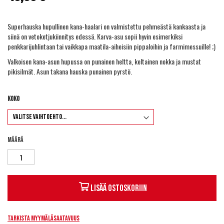
Superhauska hupullinen kana-haalari on valmistettu pehmeästä kankaasta ja
siinä on vetoketjukiinnitys edessä. Karva-asu sopii hyvin esimerkiksi
penkkarijuhlintaan tai vaikkapa maatila-aiheisiin pippaloihin ja farmimessuille! ;)
Valkoisen kana-asun hupussa on punainen heltta, keltainen nokka ja mustat
pikisilmät. Asun takana hauska punainen pyrstö.
Koko
Määrä
Lisää ostoskoriin
Tarkista myymäläsaatavuus