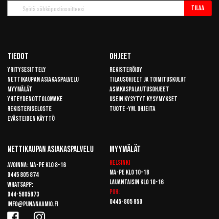
Tilaa
Tilaa
uutiskirje
Tiedot
Ohjeet
Yritysesittely
Rekisteröidy
Nettikaupan asiakaspalvelu
Tilausohjeet ja toimituskulut
Myymälät
Asiakaspalautusohjeet
Yhteydenottolomake
Usein kysytyt kysymykset
Rekisteriseloste
Tuote -ym. ohjeita
Evästeiden käyttö
Nettikaupan Asiakaspalvelu
Myymälät
Helsinki
Avoinna: Ma-pe klo 8-16
Ma-pe klo 10-18
0445 805 874
Lauantaisin klo 10-16
Whatsapp:
Puh:
044-5805873
0445-805 850
info@punanaamio.fi