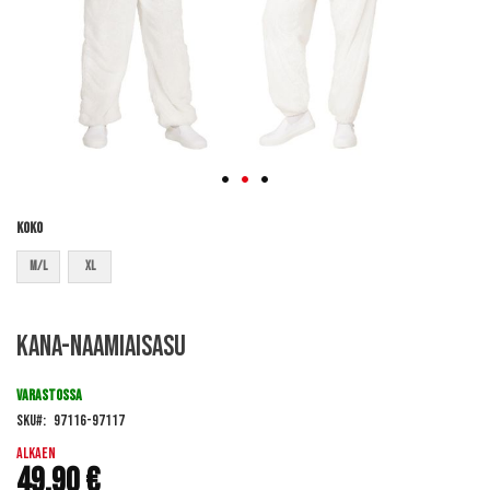
Koko
M/L
XL
Skip
Kana-naamiaisasu
to
the
beginning
VARASTOSSA
of
SKU
97116-97117
the
images
Alkaen
49,90 €
gallery