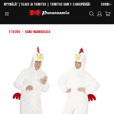
Skip
Kieli
Myymälät
|
Tilaus ja toimitus
| Toimitus vain 1-3 arkipäivää!
Suomi
to
Toggle
Hae
Content
Navigation
Etusivu
Kana-naamiaisasu
Skip
to
the
end
of
the
images
gallery