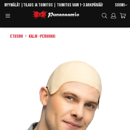
Skip
Kieli
Myymälät
|
Tilaus ja toimitus
| Toimitus vain 1-3 arkipäivää!
Suomi
to
Toggle
Hae
Content
Navigation
Etusivu
Kalju -peruukki
Skip
to
the
end
of
the
images
gallery