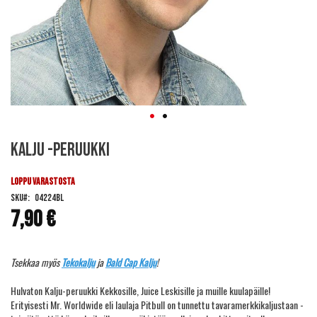
Skip
Kalju -peruukki
to
the
beginning
LOPPU VARASTOSTA
of
SKU
04224BL
the
7,90 €
images
gallery
Tsekkaa myös
Tekokalju
ja
Bald Cap Kalju
!
Hulvaton Kalju-peruukki Kekkosille, Juice Leskisille ja muille kuulapäille!
Erityisesti Mr. Worldwide eli laulaja Pitbull on tunnettu tavaramerkkikaljustaan -