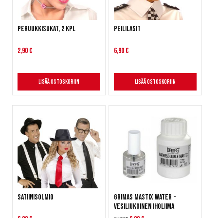
Peruukkisukat, 2 kpl
Peililasit
2,90 €
6,90 €
Lisää ostoskoriin
Lisää ostoskoriin
Satiinisolmio
Grimas Mastix Water -
Vesiliukoinen iholiima