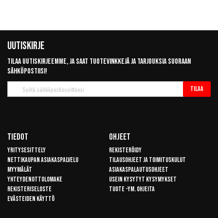
Uutiskirje
Tilaa uutiskirjeemme, ja saat tuotevinkkejä ja tarjouksia suoraan
sähköpostiisi!
Tilaa
Tilaa
uutiskirje
Tiedot
Ohjeet
Yritysesittely
Rekisteröidy
Nettikaupan asiakaspalvelu
Tilausohjeet ja toimituskulut
Myymälät
Asiakaspalautusohjeet
Yhteydenottolomake
Usein kysytyt kysymykset
Rekisteriseloste
Tuote -ym. ohjeita
Evästeiden käyttö