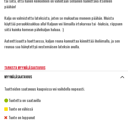
tai siitä, että hänen keikoilleen on vähintään sellainen hankittava itselleen
päähän!
Kalju on valmistettu lateksista, joten se mukautuu moneen päähän. Muista
käyttää peruukkisukkaa alla! Kaljuun voi liimailla irtokarvaa tai -hiuksia, riippuen
siitä kuinka komean pälvikaljun haluaa. :)
Autenttisuutta haettaessa, kaljun reuna kannattaa kiinnittää iholiimalla, ja sen
reunaa saa häivytettyä nestemäisen lateksin avulla.
Tarkista myymäläsaatavuus
Myymäläsaatavuus
Tuotteiden saatavuus kaupoissa voi vaihdella nopeasti.
Tuotetta on saatavilla
Tuote on vähissä
Tuote on loppunut