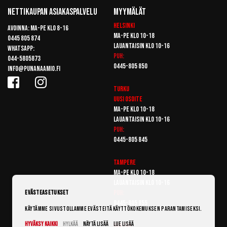
Nettikaupan Asiakaspalvelu
Myymälät
Helsinki
Avoinna: Ma-pe klo 8-16
Ma-pe klo 10-18
0445 805 874
Lauantaisin klo 10-16
Whatsapp:
Puh:
044-5805873
0445-805 850
info@punanaamio.fi
Turku
Uusi osoite
Ma-pe klo 10-18
Lauantaisin klo 10-16
Puh:
0445-805 845
Tampere
Ma-pe klo 10-18
Lauantaisin klo 10-16
Puh:
Evästeasetukset
0445-805 855
Käytämme sivustollamme evästeitä käyttökokemuksen parantamiseksi.
Hyväksy kaikki
Hylkää
Näytä lisää
Lue lisää
Vantaa