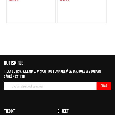
Uutiskirje
Tilaa uutiskirjeemme, ja saat tuotevinkkejä ja tarjouksia suoraan
sähköpostiisi!
Tilaa
Tilaa
uutiskirje
Tiedot
Ohjeet