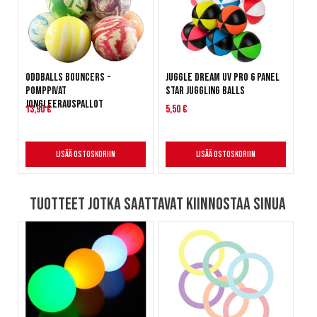
Oddballs Bouncers -
Juggle Dream UV Pro 6 Panel
Pomppivat
Star Juggling Balls
jongleerauspallot
13,90 €
5,50 €
Lisää ostoskoriin
Lisää ostoskoriin
Tuotteet jotka saattavat kiinnostaa sinua