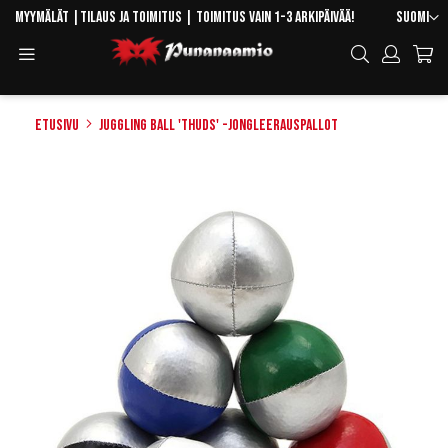
Skip
Kieli
Myymälät
|
Tilaus ja toimitus
| Toimitus vain 1-3 arkipäivää!
Suomi
to
Toggle
Hae
Content
Navigation
Etusivu
Juggling Ball 'Thuds' -jongleerauspallot
Skip
to
the
end
of
the
images
gallery