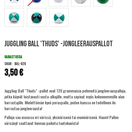
Skip
Juggling Ball 'Thuds' -jongleerauspallot
to
the
beginning
VARASTOSSA
of
SKU
BAL-026
the
3,50 €
images
gallery
Juggling Ball "Thuds" -pallot ovat 120 grammaisia pehmeitä jongleerauspalloja,
jotka käyvät loistavasti vasta-alkajille, mutta sopivat myös kokeneemmille alan
harrastajille. Mielettömän hyvä peruspallo, joiden kanssa on todellinen ilo
harrastaa jongleerausta!
Palloja saa useassa eri värissä, yksivärisenä tai monivärisenä. Huom! Pallon
värisävyt saattavat hieman poiketa tuotekuvista!