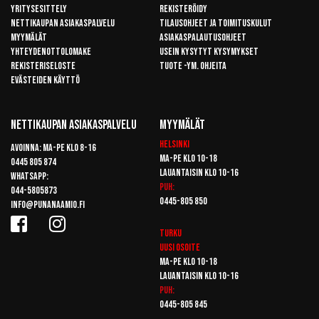
Yritysesittely
Rekisteröidy
Nettikaupan asiakaspalvelu
Tilausohjeet ja toimituskulut
Myymälät
Asiakaspalautusohjeet
Yhteydenottolomake
Usein kysytyt kysymykset
Rekisteriseloste
Tuote -ym. ohjeita
Evästeiden käyttö
Nettikaupan Asiakaspalvelu
Myymälät
Helsinki
Avoinna: Ma-pe klo 8-16
Ma-pe klo 10-18
0445 805 874
Lauantaisin klo 10-16
Whatsapp:
Puh:
044-5805873
0445-805 850
info@punanaamio.fi
Turku
Uusi osoite
Ma-pe klo 10-18
Lauantaisin klo 10-16
Puh:
0445-805 845