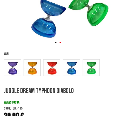
Väri
Skip
Juggle Dream Typhoon Diabolo
to
the
beginning
VARASTOSSA
of
SKU
DIA-115
the
images