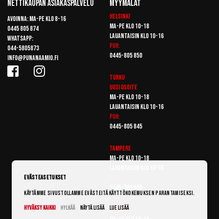
Nettikaupan Asiakaspalvelu
Myymälät
Helsinki
Avoinna: Ma-pe klo 8-16
Ma-pe klo 10-18
0445 805 874
Lauantaisin klo 10-16
Whatsapp:
Puh:
044-5805873
0445-805 850
info@punanaamio.fi
Turku
Uusi osoite
Ma-pe klo 10-18
Lauantaisin klo 10-16
Puh:
0445-805 845
Tampere
Ma-pe klo 10-18
Lauantaisin klo 10-16
Puh:
Evästeasetukset
0445-805 855
Käytämme sivustollamme evästeitä käyttökokemuksen parantamiseksi.
Hyväksy kaikki
Hylkää
Näytä lisää
Lue lisää
Vantaa