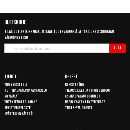
Uutiskirje
Tilaa uutiskirjeemme, ja saat tuotevinkkejä ja tarjouksia suoraan
sähköpostiisi!
Tilaa
Tilaa
uutiskirje
Tiedot
Ohjeet
Yritysesittely
Rekisteröidy
Nettikaupan asiakaspalvelu
Tilausohjeet ja toimituskulut
Myymälät
Asiakaspalautusohjeet
Yhteydenottolomake
Usein kysytyt kysymykset
Rekisteriseloste
Tuote -ym. ohjeita
Evästeiden käyttö