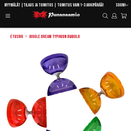
Skip
Kieli
Myymälät
|
Tilaus ja toimitus
| Toimitus vain 1-3 arkipäivää!
Suomi
to
Toggle
Hae
Content
Navigation
Etusivu
Juggle Dream Typhoon Diabolo
Skip
to
the
end
of
the
images
gallery