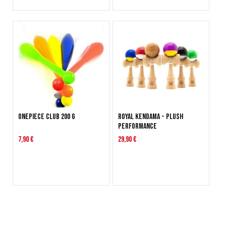
Onepiece Club 200 g
Royal Kendama - Plush
Performance
7,90 €
29,90 €