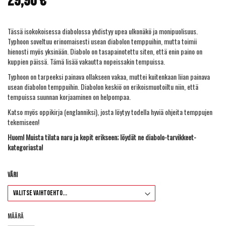
29,90 €
gallery
Tässä isokokoisessa diabolossa yhdistyy upea ulkonäkö ja monipuolisuus.
Typhoon soveltuu erinomaisesti usean diabolon temppuihin, mutta toimii
hienosti myös yksinään. Diabolo on tasapainotettu siten, että enin paino on
kuppien päissä. Tämä lisää vakautta nopeissakin tempuissa.
Typhoon on tarpeeksi painava ollakseen vakaa, muttei kuitenkaan liian painava
usean diabolon temppuihin. Diabolon keskiö on erikoismuotoiltu niin, että
tempuissa suunnan korjaaminen on helpompaa.
Katso myös
oppikirja
(englanniksi), josta löytyy todella hyviä ohjeita temppujen
tekemiseen!
Huom! Muista tilata naru ja kepit erikseen; löydät ne
diabolo-tarvikkeet
-
kategoriasta!
Väri
Määrä