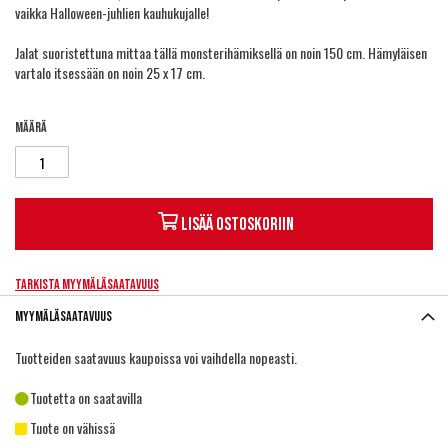
vaikka Halloween-juhlien kauhukujalle!
Jalat suoristettuna mittaa tällä monsterihämiksellä on noin 150 cm. Hämyläisen
vartalo itsessään on noin 25 x 17 cm.
Määrä
Lisää ostoskoriin
Tarkista myymäläsaatavuus
Myymäläsaatavuus
Tuotteiden saatavuus kaupoissa voi vaihdella nopeasti.
Tuotetta on saatavilla
Tuote on vähissä