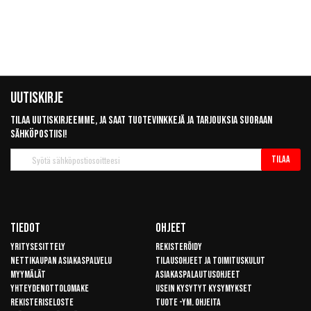
Uutiskirje
Tilaa uutiskirjeemme, ja saat tuotevinkkejä ja tarjouksia suoraan
sähköpostiisi!
Tilaa
Tilaa
uutiskirje
Tiedot
Ohjeet
Yritysesittely
Rekisteröidy
Nettikaupan asiakaspalvelu
Tilausohjeet ja toimituskulut
Myymälät
Asiakaspalautusohjeet
Yhteydenottolomake
Usein kysytyt kysymykset
Rekisteriseloste
Tuote -ym. ohjeita