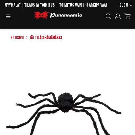
Skip
Kieli
Myymälät
|
Tilaus ja toimitus
| Toimitus vain 1-3 arkipäivää!
Suomi
to
Toggle
Hae
Content
Navigation
Etusivu
Jättiläishämähäkki
Skip
to
the
end
of
the
images
gallery