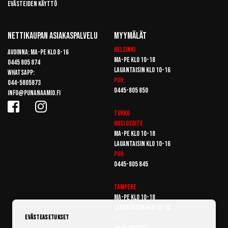
Evästeiden käyttö
Nettikaupan Asiakaspalvelu
Myymälät
Helsinki
Avoinna: Ma-pe klo 8-16
Ma-pe klo 10-18
0445 805 874
Lauantaisin klo 10-16
Whatsapp:
Puh:
044-5805873
0445-805 850
info@punanaamio.fi
Turku
Uusi osoite
Ma-pe klo 10-18
Lauantaisin klo 10-16
Puh:
0445-805 845
Tampere
Ma-pe klo 10-18
Lauantaisin klo 10-16
Puh:
Evästeasetukset
0445-805 855