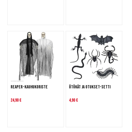
Reaper-kauhukoriste
Ötökät ja otukset-setti
24,90 €
4,90 €