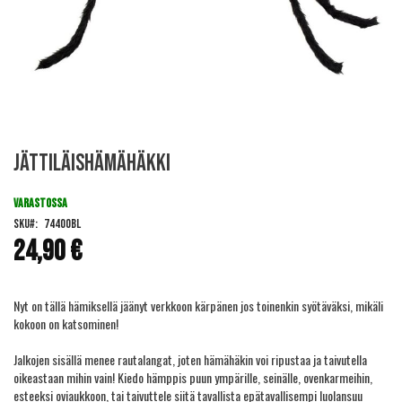
Skip
Jättiläishämähäkki
to
the
beginning
VARASTOSSA
of
SKU
74400BL
the
24,90 €
images
gallery
Nyt on tällä hämiksellä jäänyt verkkoon kärpänen jos toinenkin syötäväksi, mikäli
kokoon on katsominen!
Jalkojen sisällä menee rautalangat, joten hämähäkin voi ripustaa ja taivutella
oikeastaan mihin vain! Kiedo hämppis puun ympärille, seinälle, ovenkarmeihin,
esteeksi oviaukkoon, tai taivuttele siitä tavallista epätavallisempi luolansuu