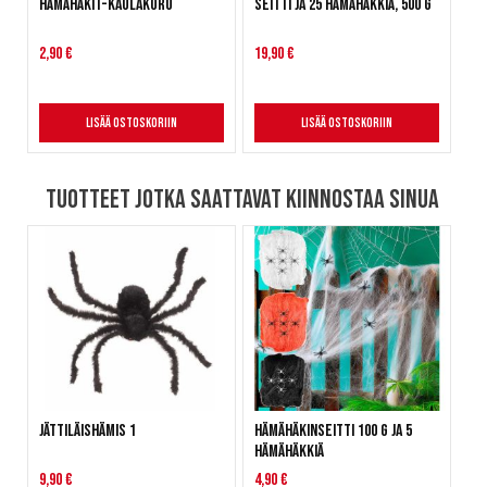
Hämähäkit-kaulakoru
Seitti ja 25 hämähäkkiä, 500 g
2,90 €
19,90 €
Lisää ostoskoriin
Lisää ostoskoriin
Tuotteet jotka saattavat kiinnostaa sinua
Jättiläishämis 1
Hämähäkinseitti 100 g ja 5
hämähäkkiä
9,90 €
4,90 €