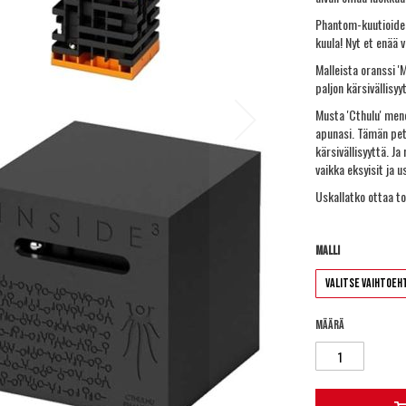
Phantom-kuutioiden
kuula! Nyt et enää 
Malleista oranssi '
paljon kärsivällisyy
Musta 'Cthulu' mene
apunasi. Tämän pet
kärsivällisyyttä. J
vaikka eksyisit ja 
Uskallatko ottaa t
Malli
Määrä