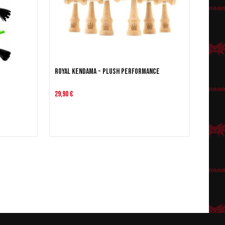
Royal Kendama - Plush Performance
29,90 €