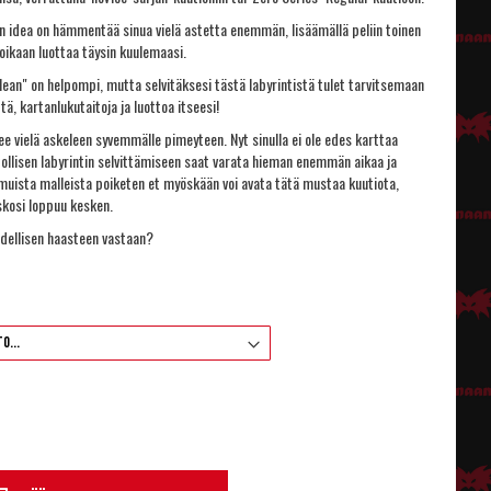
 idea on hämmentää sinua vielä astetta enemmän, lisäämällä peliin toinen
voikaan luottaa täysin kuulemaasi.
Mean" on helpompi, mutta selvitäksesi tästä labyrintistä tulet tarvitsemaan
ttä, kartanlukutaitoja ja luottoa itseesi!
e vielä askeleen syvemmälle pimeyteen. Nyt sinulla ei ole edes karttaa
ollisen labyrintin selvittämiseen saat varata hieman enemmän aikaa ja
a muista malleista poiketen et myöskään voi avata tätä mustaa kuutiota,
uskosi loppuu kesken.
odellisen haasteen vastaan?