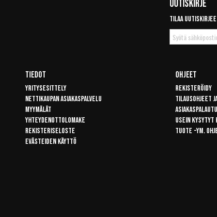
Uutiskirje
Tilaa uutiskirjee
Tilaa
uutiskirje
Tiedot
Ohjeet
Yritysesittely
Rekisteröidy
Nettikaupan asiakaspalvelu
Tilausohjeet j
Myymälät
Asiakaspalaut
Yhteydenottolomake
Usein kysytyt
Rekisteriseloste
Tuote -ym. ohj
Evästeiden käyttö