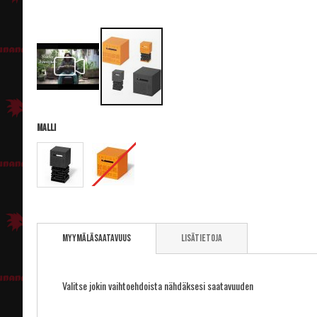
Malli
Skip
to
Myymäläsaatavuus
Lisätietoja
the
beginning
of
the
Valitse jokin vaihtoehdoista nähdäksesi saatavuuden
images
gallery