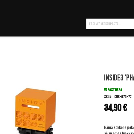
Hae
Inside3 'P
VARASTOSSA
SKU
CUB-070-72
34,90 €
Nämä sokkona pelatt
aivan omaa luokkaan