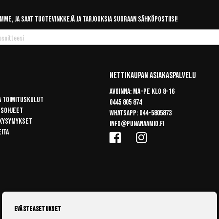
mme, ja saat tuotevinkkejä ja tarjouksia suoraan sähköpostiisi!
Nettikaupan Asiakaspalvelu
Avoinna: Ma-pe klo 8-16
a toimituskulut
0445 805 874
usohjeet
Whatsapp:
044-5805873
 kysymykset
info@punanaamio.fi
eita
Evästeasetukset