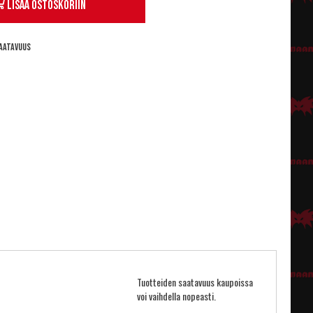
Lisää ostoskoriin
aatavuus
Tuotteiden saatavuus kaupoissa
voi vaihdella nopeasti.