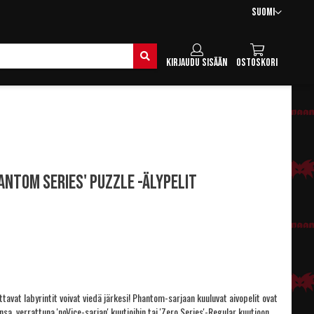
Kieli
Suomi
Hae
Kirjaudu sisään
Ostoskori
hantom Series' Puzzle -älypelit
avat labyrintit voivat viedä järkesi! Phantom-sarjaan kuuluvat aivopelit ovat
sa, verrattuna '
noVice-sarjan
' kuutioihin tai '
Zero Series'-Regular
kuutioon.