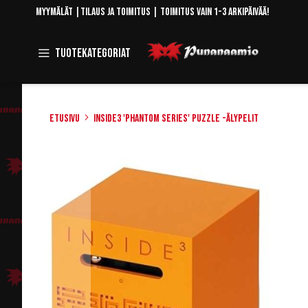
Skip
Myymälät
|
Tilaus ja toimitus
| Toimitus vain 1-3 arkipäivää!
to
Content
Toggle
Tuotekategoriat
Navigation
Etusivu
Inside3 'Phantom Series' Puzzle -älypelit
Skip
to
the
end
of
the
images
gallery