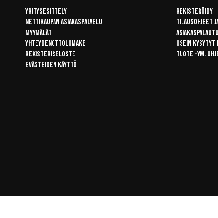
Yritysesittely
Rekisteröidy
Nettikaupan asiakaspalvelu
Tilausohjeet j
Myymälät
Asiakaspalaut
Yhteydenottolomake
Usein kysytyt
Rekisteriseloste
Tuote -ym. ohj
Evästeiden käyttö