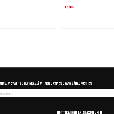
17,90 €
mme, ja saat tuotevinkkejä ja tarjouksia suoraan sähköpostiisi!
Nettikaupan Asiakaspalvelu