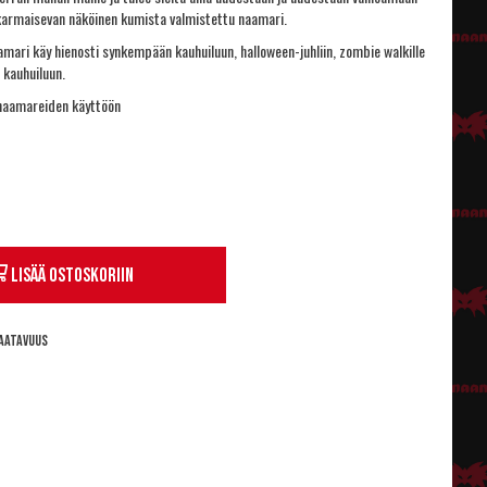
 karmaisevan näköinen kumista valmistettu naamari.
mari käy hienosti synkempään kauhuiluun, halloween-juhliin, zombie walkille
 kauhuiluun.
ä naamareiden käyttöön
Lisää ostoskoriin
aatavuus