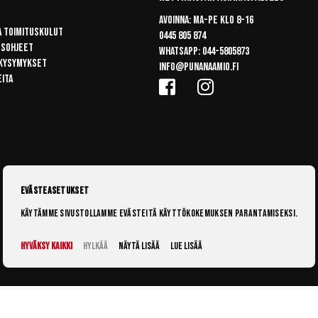
Avoinna: Ma-pe klo 8-16
a toimituskulut
0445 805 874
usohjeet
Whatsapp:
044-5805873
 kysymykset
info@punanaamio.fi
eita
Evästeasetukset
Käytämme sivustollamme evästeitä käyttökokemuksen parantamiseksi.
Hyväksy kaikki
Hylkää
Näytä lisää
Lue lisää