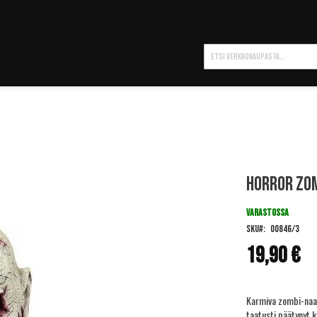
Hae
Horror Zo
VARASTOSSA
SKU
00846/3
19,90 €
Karmiva zombi-naam
taatusti päätynyt k