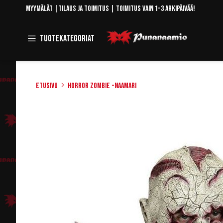
Skip
Myymälät
|
Tilaus ja toimitus
| Toimitus vain 1-3 arkipäivää!
to
Content
Toggle
Tuotekategoriat
Navigation
Etusivu
Horror Zombie -naamari
Skip
to
the
end
of
the
images
gallery