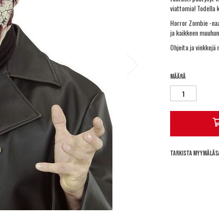
viattomia! Todella
Horror Zombie -naa
ja kaikkeen muuhun
Ohjeita ja vinkkej
Määrä
Tarkista myymäläs