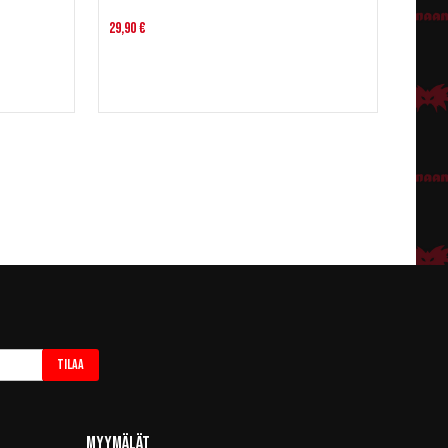
29,90 €
Tilaa
Myymälät