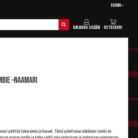
Kieli
Suomi
Hae
Kirjaudu sisään
Ostoskori
mbie -naamari
ari peittää takaraivon ja kasvot. Tämä pelottavan näköinen zombi on
erran manan maille ja tulee sieltä aina uudestaan ja uudestaan vainoamaan