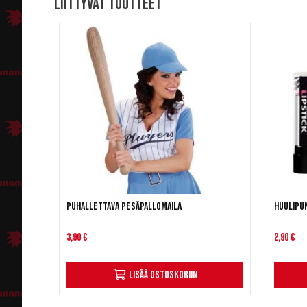
Liittyvät tuotteet
Puhallettava pesäpallomaila
Huulipun
3,90 €
2,90 €
Lisää ostoskoriin