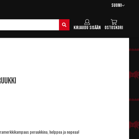
Kieli
Suomi
Hae
Kirjaudu sisään
Ostoskori
ruukki
aramerkkikampaus peruukkina, helppoa ja nopeaa!