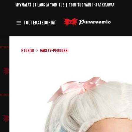
Skip
Myymälät
|
Tilaus ja toimitus
| Toimitus vain 1-3 arkipäivää!
to
Content
Toggle
Tuotekategoriat
Navigation
Etusivu
Harley-peruukki
Skip
to
the
end
of
the
images
gallery