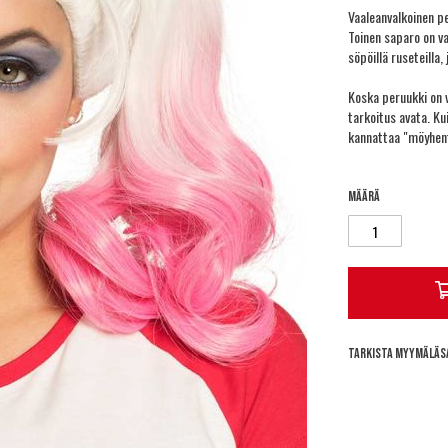
Vaaleanvalkoinen pe
Toinen saparo on vaa
söpöillä ruseteilla,
Koska peruukki on v
tarkoitus avata. Ku
kannattaa "möyhent
Määrä
Tarkista myymäläs