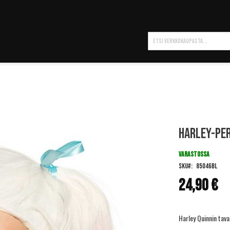
Hae
Harley-pe
VARASTOSSA
SKU
85046BL
24,90 €
Harley Quinnin tav