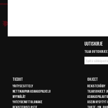
Uutiskirje
Tilaa uutiskirjee
Tilaa
uutiskirje
Tiedot
Ohjeet
Yritysesittely
Rekisteröidy
Nettikaupan asiakaspalvelu
Tilausohjeet j
Myymälät
Asiakaspalaut
Yhteydenottolomake
Usein kysytyt
Rekisteriseloste
Tuote -ym. ohj