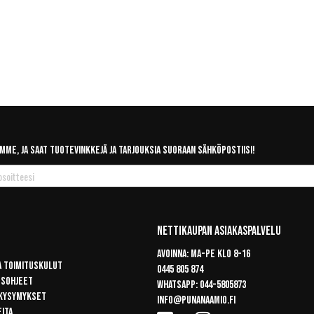
mme, ja saat tuotevinkkejä ja tarjouksia suoraan sähköpostiisi!
Nettikaupan Asiakaspalvelu
Avoinna: Ma-pe klo 8-16
a toimituskulut
0445 805 874
usohjeet
Whatsapp:
044-5805873
 kysymykset
info@punanaamio.fi
eita