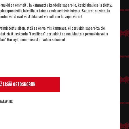
ruukki on ommeltu ja kammattu kahdelle saparolle, keskijakauksella tietty.
leanpunaisilla latvoilla ja toinen vaaleansinisin latvoin. Saparot on sidottu
 joiden värit ovat vastakkaiset verrattaen latvojen väriin!
almistettu siten, että se on valmis kampaus, ei peruukin saparoita ole
idut eivät laskeudu "tavallisen" peruukin tapaan. Muutoin peruukkia voi ja
ää" Harley Quinnimäisesti - vähän sekaisin!
Lisää ostoskoriin
aatavuus