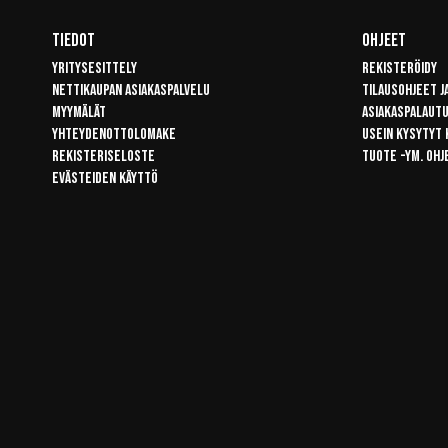
Tiedot
Ohjeet
Yritysesittely
Rekisteröidy
Nettikaupan asiakaspalvelu
Tilausohjeet j
Myymälät
Asiakaspalaut
Yhteydenottolomake
Usein kysytyt
Rekisteriseloste
Tuote -ym. ohj
Evästeiden käyttö