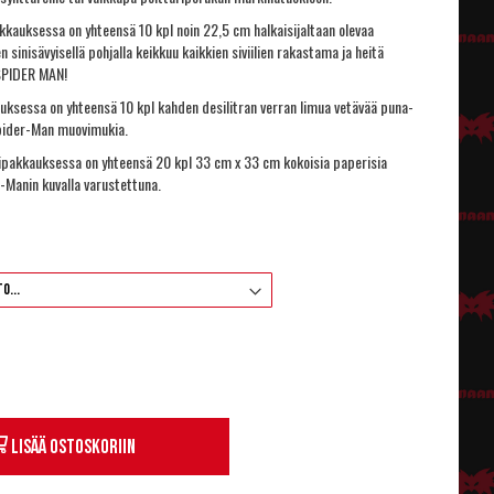
kauksessa on yhteensä 10 kpl noin 22,5 cm halkaisijaltaan olevaa
n sinisävyisellä pohjalla keikkuu kaikkien siviilien rakastama ja heitä
 SPIDER MAN!
ksessa on yhteensä 10 kpl kahden desilitran verran limua vetävää puna-
pider-Man muovimukia.
pakkauksessa on yhteensä 20 kpl 33 cm x 33 cm kokoisia paperisia
r-Manin kuvalla varustettuna.
Lisää ostoskoriin