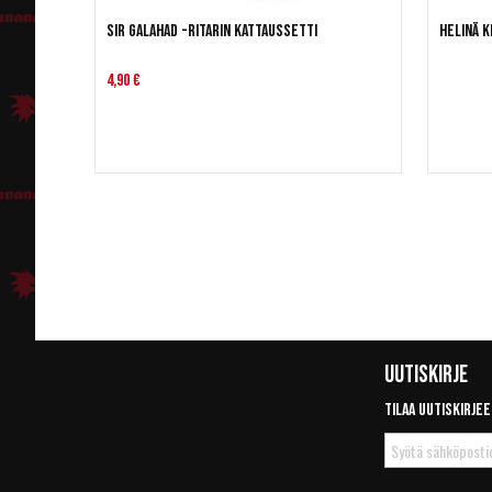
Sir Galahad -ritarin kattaussetti
Helinä K
4,90 €
Uutiskirje
Tilaa uutiskirjee
Tilaa
uutiskirje