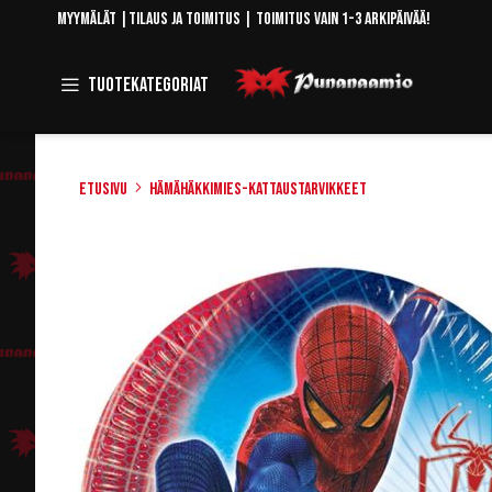
Skip
Myymälät
|
Tilaus ja toimitus
| Toimitus vain 1-3 arkipäivää!
to
Content
Toggle
Tuotekategoriat
Navigation
Etusivu
Hämähäkkimies-kattaustarvikkeet
Skip
to
the
end
of
the
images
gallery