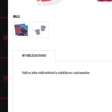
Malli
Skip
to
Myymäläsaatavuus
the
beginning
of
the
Valitse jokin vaihtoehdoista nähdäksesi saatavuuden
images
gallery