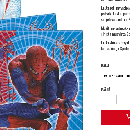
Lautaset:
myyntipak
pahvilautasta, joide
suojeleva sankari,
Mukit:
myyntipakkau
sinistä muovista S
Lautasliinat:
myynti
lautasliinoja Spide
Malli
Määrä