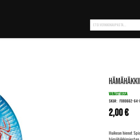
Hae
Hämähäkki
VARASTOSSA
SKU
FO80662-64-
2,00 €
Huikean hienot Spi
hämähäkkimiesten s