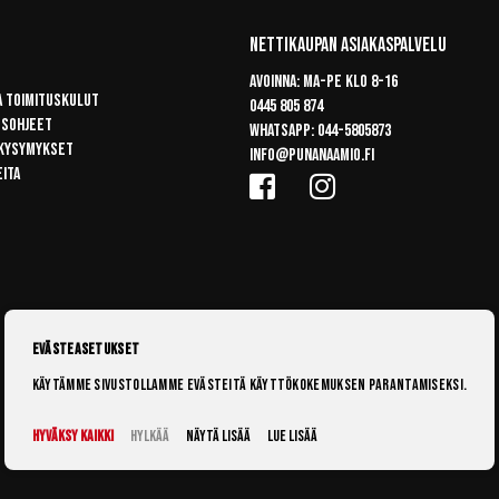
Nettikaupan Asiakaspalvelu
Avoinna: Ma-pe klo 8-16
a toimituskulut
0445 805 874
usohjeet
Whatsapp:
044-5805873
 kysymykset
info@punanaamio.fi
eita
Evästeasetukset
Käytämme sivustollamme evästeitä käyttökokemuksen parantamiseksi.
Hyväksy kaikki
Hylkää
Näytä lisää
Lue lisää