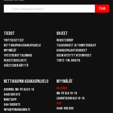
Tilaa
Tilaa
uutiskirje
Tiedot
Ohjeet
Yritysesittely
Rekisteröidy
Nettikaupan asiakaspalvelu
Tilausohjeet ja toimituskulut
Myymälät
Asiakaspalautusohjeet
Yhteydenottolomake
Usein kysytyt kysymykset
Rekisteriseloste
Tuote -ym. ohjeita
Evästeiden käyttö
Nettikaupan Asiakaspalvelu
Myymälät
Helsinki
Avoinna: Ma-pe klo 8-16
Ma-pe klo 10-18
0445 805 874
Lauantaisin klo 10-16
Whatsapp:
Puh:
044-5805873
0445-805 850
info@punanaamio.fi