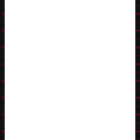
Uuno Turhapuro Wikipediassa
Klikkaa Hahmovinkit-pääsivulle