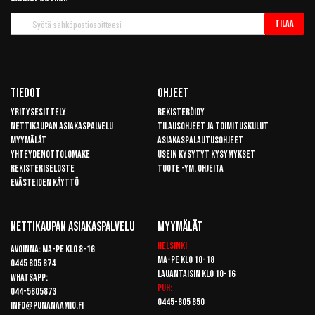
Tilaa
Tilaa
uutiskirje
Tiedot
Ohjeet
Yritysesittely
Rekisteröidy
Nettikaupan asiakaspalvelu
Tilausohjeet ja toimituskulut
Myymälät
Asiakaspalautusohjeet
Yhteydenottolomake
Usein kysytyt kysymykset
Rekisteriseloste
Tuote -ym. ohjeita
Evästeiden käyttö
Nettikaupan Asiakaspalvelu
Myymälät
Helsinki
Avoinna: Ma-pe klo 8-16
Ma-pe klo 10-18
0445 805 874
Lauantaisin klo 10-16
Whatsapp:
Puh:
044-5805873
0445-805 850
info@punanaamio.fi