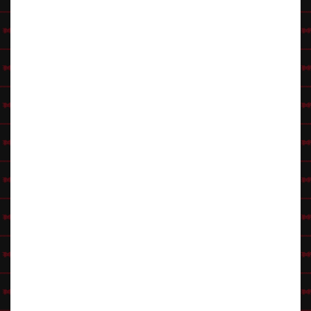
pukea minkälaisen tahansa ja varmasti sopii.
Rusetti
kaulaan vielä
loppusilauksena tuomaan tyylikkyyttä.
Satiiniliinalla
saadaan
muotitietoiselle Stanfordille näyttävyyttä.
Sinkkuelämää IMDb:ssä
Klikkaa Hahmovinkit-pääsivulle