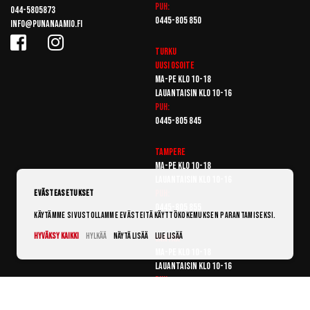
Puh:
044-5805873
0445-805 850
info@punanaamio.fi
Turku
Uusi osoite
Ma-pe klo 10-18
Lauantaisin klo 10-16
Puh:
0445-805 845
Tampere
Ma-pe klo 10-18
Lauantaisin klo 10-16
Puh:
Evästeasetukset
0445-805 855
Käytämme sivustollamme evästeitä käyttökokemuksen parantamiseksi.
Hyväksy kaikki
Hylkää
Näytä lisää
Lue lisää
Vantaa
Ma-pe klo 10-18
Lauantaisin klo 10-16
Puh:
0445-805 865