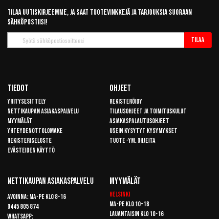
Tilaa uutiskirjeemme, ja saat tuotevinkkejä ja tarjouksia suoraan
sähköpostiisi!
Tilaa
Tilaa
uutiskirje
Tiedot
Ohjeet
Yritysesittely
Rekisteröidy
Nettikaupan asiakaspalvelu
Tilausohjeet ja toimituskulut
Myymälät
Asiakaspalautusohjeet
Yhteydenottolomake
Usein kysytyt kysymykset
Rekisteriseloste
Tuote -ym. ohjeita
Evästeiden käyttö
Nettikaupan Asiakaspalvelu
Myymälät
Helsinki
Avoinna: Ma-pe klo 8-16
Ma-pe klo 10-18
0445 805 874
Lauantaisin klo 10-16
Whatsapp: