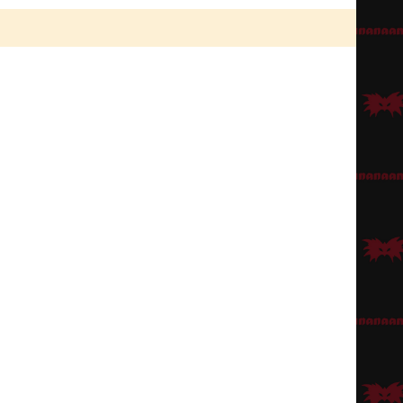
detään sivuitse niskan taakse (kiinni vaikkapa pinneillä). Myös vaalea
iitta. Tämän kokonaisuuden luomiseksi käy esimerkiksi
Angelica-asun
aksi käy hyvin
Punainen satiiniviitta hupulla
tai
puna-musta kääntöviitta
.
vaaleammaksi
meikkivoiteilla
tai
kasvoväreillä
. Huulille ja poskille voi