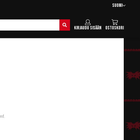
Kieli
Suomi
Hae
Kirjaudu sisään
Ostoskori
ied.