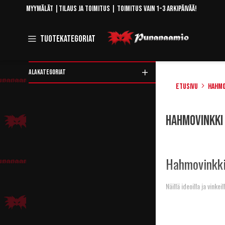
Skip
Myymälät
|
Tilaus ja toimitus
| Toimitus vain 1-3 arkipäivää!
to
Content
Toggle
Tuotekategoriat
Navigation
ALAKATEGORIAT
Etusivu
Hahmo
Rajaa
Hahmovinkki 
tuotteita
Hahmovinkki
Näillä ideoilla ja vink
Valerie, Pun