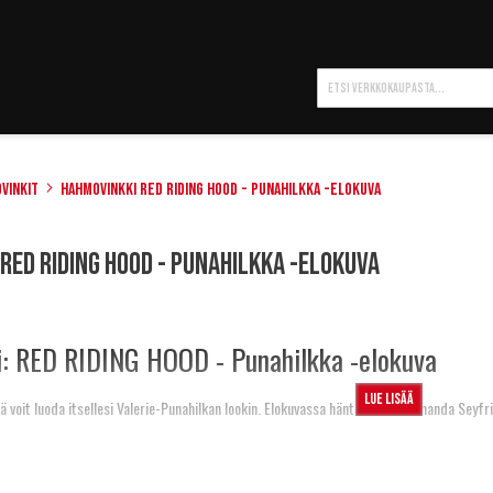
Hae
vinkit
Hahmovinkki Red Riding Hood - Punahilkka -elokuva
Red Riding Hood - Punahilkka -elokuva
: RED RIDING HOOD - Punahilkka -elokuva
Lue lisää
eillä voit luoda itsellesi Valerie-Punahilkan lookin. Elokuvassa häntä esittää Amanda Seyfr
ahilkka