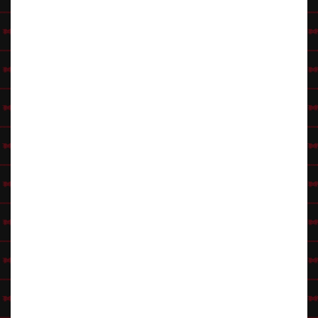
Lisävinkki
Kannattaa vaikka YouTubesta kuunnella pätkä Tiikerin puhetta ja naurua
ja matkia sitten sitä. Muista myös liikkua veikeän pompahtelevaisesti :-)
Tikru Wikipediassa
Nalle Puh (engl. Winnie The Pooh)
Asu
Nalleasuja meiltä löytyy
eläinasuista
. Katso myös
lasten nalleasut
. Ja
hunajapurkki Nalle Puhin kainaloon. :-)
Klikkaa Hahmovinkit-pääsivulle