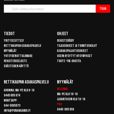
Tilaa
Tilaa
uutiskirje
Tiedot
Ohjeet
Yritysesittely
Rekisteröidy
Nettikaupan asiakaspalvelu
Tilausohjeet ja toimituskulut
Myymälät
Asiakaspalautusohjeet
Yhteydenottolomake
Usein kysytyt kysymykset
Rekisteriseloste
Tuote -ym. ohjeita
Evästeiden käyttö
Nettikaupan Asiakaspalvelu
Myymälät
Helsinki
Avoinna: Ma-pe klo 8-16
Ma-pe klo 10-18
0445 805 874
Lauantaisin klo 10-16
Whatsapp:
Puh:
044-5805873
0445-805 850
info@punanaamio.fi