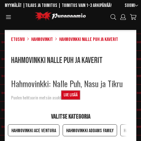
Skip
Kieli
Myymälät
|
Tilaus ja toimitus
| Toimitus vain 1-3 arkipäivää!
Suomi
to
Toggle
Hae
Content
Navigation
Etusivu
Hahmovinkit
Hahmovinkki Nalle Puh ja kaverit
Hahmovinkki Nalle Puh ja kaverit
Hahmovinkki: Nalle Puh, Nasu ja Tikru
Lue lisää
Puolen hehtaarin metsän asukkaita
Nasu (engl. Piglet)
Valitse kategoria
Asu, asulisukkeet ja rekvisiitat
Hahmovinkki Ace Ventura
Hahmovinkki Addams Family
Hahmovin
Possun asuja löytyy
eläinhahmoasuista
. Sen päälle vaikkapa omasta
vaatekaapista tai kaupasta raidallinen, hihaton T-paita.