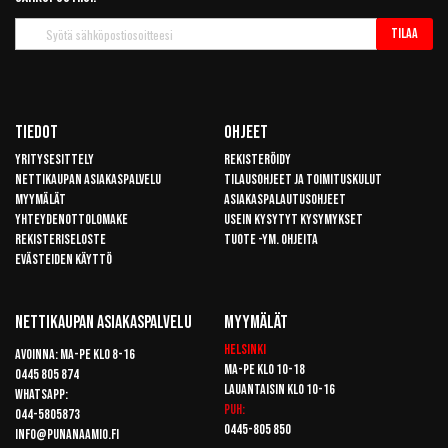
Tilaa
Tilaa
uutiskirje
Tiedot
Ohjeet
Yritysesittely
Rekisteröidy
Nettikaupan asiakaspalvelu
Tilausohjeet ja toimituskulut
Myymälät
Asiakaspalautusohjeet
Yhteydenottolomake
Usein kysytyt kysymykset
Rekisteriseloste
Tuote -ym. ohjeita
Evästeiden käyttö
Nettikaupan Asiakaspalvelu
Myymälät
Helsinki
Avoinna: Ma-pe klo 8-16
Ma-pe klo 10-18
0445 805 874
Lauantaisin klo 10-16
Whatsapp:
Puh:
044-5805873
0445-805 850
info@punanaamio.fi