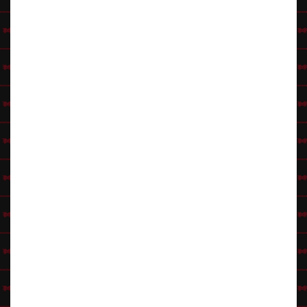
Naked Snake / Big Boss Metal Gear Wikissä (englanninkielinen)
Klikkaa Hahmovinkit-pääsivulle