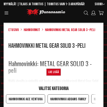
Skip
Kieli
Myymälät
|
Tilaus ja toimitus
| Toimitus vain 1-3 arkipäivää!
Suomi
to
Toggle
Hae
Content
Navigation
Etusivu
Hahmovinkit
Hahmovinkki Metal Gear Solid 3 -peli
Hahmovinkki Metal Gear Solid 3 -peli
Hahmovinkki: METAL GEAR SOLID 3 -
peli
Lue lisää
Näillä ideoilla ja vinkeillä voit luoda itsellesi pleikkaripeli Metal Gear Solid
3:ssa taistelevan Naked Snaken lookin. Hänet tunnetaan Metal Gearissä
Valitse kategoria
myös muun muassa nimillä John, Jack, Big Boss ja Vic Boss.
Hahmovinkki Ace Ventura
Hahmovinkki Addams Family
Hahmovin
Naked Snake