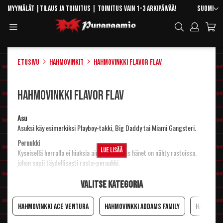
Skip
Kieli
Myymälät
|
Tilaus ja toimitus
| Toimitus vain 1-3 arkipäivää!
Suomi
to
Toggle
Hae
Content
Navigation
Etusivu
Hahmovinkit
Hahmovinkki Flavor Flav
Hahmovinkki Flavor Flav
Asu
Asuksi käy esimerkiksi
Playboy-takki
,
Big Daddy
tai
Miami Gangsteri
.
Peruukki
Lue lisää
Kyseisellä herralla ei hiuksia aina ole. Joskus hänet on nähty rastoissa,
johon sopii täydellisesti
rasta-peruukki
.
Meikki ja maskeeraus
Valitse kategoria
Kullanvärinen
hammaslakka
kaikkiin hampaisiin! Ihon värin saat
oikeansävyisellä
meikkivoiteella
tuunattua hieman tummemmaksi, jos
sitä ei omasta takaa ole. Muista puuteroida lopputulos!
Hahmovinkki Ace Ventura
Hahmovinkki Addams Family
Hahmovin
Asusteet ja rekvisiitta