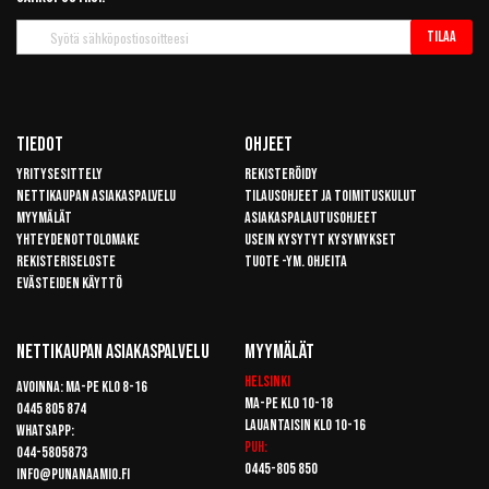
Tilaa
Tilaa
uutiskirje
Tiedot
Ohjeet
Yritysesittely
Rekisteröidy
Nettikaupan asiakaspalvelu
Tilausohjeet ja toimituskulut
Myymälät
Asiakaspalautusohjeet
Yhteydenottolomake
Usein kysytyt kysymykset
Rekisteriseloste
Tuote -ym. ohjeita
Evästeiden käyttö
Nettikaupan Asiakaspalvelu
Myymälät
Helsinki
Avoinna: Ma-pe klo 8-16
Ma-pe klo 10-18
0445 805 874
Lauantaisin klo 10-16
Whatsapp:
Puh:
044-5805873
0445-805 850
info@punanaamio.fi